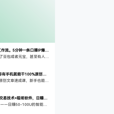
【AI智能体系列课程】–软件制作IP口播视频，不是扣子工作流。5分钟一条口播IP爆款视频，轻松起号，日入1000+
为什么现在连街边大爷大妈都在谈AI？甚至手机里都下载了豆包或者元宝，甚至有人都会和AI会话了。 这一点都不奇怪，这就是时代洪流袭来，普通老百姓的真实变化。 同时这不只是技术升级，而是普通人逆袭的黄金机会。有心人就会发现，AI领域确实是这个时代最大的风口，但很多人只看到热闹，没看清门道。 它不是少数极客的专属游戏，而是正在重塑每一个行业、每一个岗位的底层逻辑。 今天我们就来聊聊AI领域对于知识付费赛…
【百家号自动撸佣金】佣金界最佳撸佣金平台小白3天起号有手机就能干100%原创长期稳定
项目介绍： 大家好，我是杰哥！带你玩赚百家号：3分钟原创文章速成课，新手也能日更爆文 在自媒体行业摸爬滚打5年，从0到1带出过300+学员，单账号日收益最高破2000。今天要给你拆解的，是我团队内测半年、成功率超90%的 「3分钟百家号原创文章速成法」——不用文笔、不用熬夜憋稿，每天抽3分钟，新手也能稳定产出平台推荐的原创内容，轻松搞定百家号转正和收益！ 为什么90%的人写原创文章都错了？ 你是不…
海外美金操盘手技术【普通人也可以成为操盘手】Vegas交易技术+聪明软件，日赚50-100U
Vegas交易技术项目：普通人成为黄金操盘手的实战之路 ——日赚50-100U的智能交易技术 一、项目核心优势 实战验证 由10年互联网创业导师「杰哥」亲测落地，团队学员持续盈利 黄金期货多空交易 + AI智能提示系统，胜率超80% 200U本金日赚50-100U（每日操作3-5小时） 技术本质 30%软件工具 + 70%交易策略 基于维加斯交易理论（Vegas Channel），通过双管道线精准…