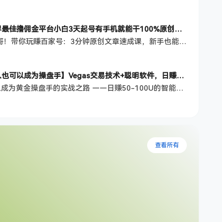
【百家号自动撸佣金】佣金界最佳撸佣金平台小白3天起号有手机就能干100%原创长期稳定
项目介绍： 大家好，我是杰哥！带你玩赚百家号：3分钟原创文章速成课，新手也能日更爆文 在自媒体行业摸爬滚打5年，从0到1带出过300+学员，单账号日收益最高破2000。今天要给你拆解的，是我团队内测半年、成功率超90%的 「3分钟百家号原创文章速成法」——不用文笔、不用熬夜憋稿，每天抽3分钟，新手也能稳定产出平台推荐的原创内容，轻松搞定百家号转正和收益！ 为什么90%的人写原创文章都错了？ 你是不…
海外美金操盘手技术【普通人也可以成为操盘手】Vegas交易技术+聪明软件，日赚50-100U
Vegas交易技术项目：普通人成为黄金操盘手的实战之路 ——日赚50-100U的智能交易技术 一、项目核心优势 实战验证 由10年互联网创业导师「杰哥」亲测落地，团队学员持续盈利 黄金期货多空交易 + AI智能提示系统，胜率超80% 200U本金日赚50-100U（每日操作3-5小时） 技术本质 30%软件工具 + 70%交易策略 基于维加斯交易理论（Vegas Channel），通过双管道线精准…
查看所有