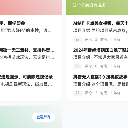
这个分类没有描述
手，即学即会
AI制作卡点美女视频，每天
项目介绍 男粉项目从未衰败，一直存在，底层逻辑就是利用“男人好色”的本性，通过短视频将男粉引到私域，然后在私域卖东西，变现能力超强，方式也很多，卖写真，卖男性用品都行 这个项目比较简单，只需要两步就可以完成， 通过AI工具制作美女摆拍视频，只需十分钟即可做出一个作品。 可以在快手、抖音、视频号、哔哩哔哩等多个平台发布视频，最大化利用流量，吸引色粉，提高成交量。 课程目录 项目介绍及准备 项目实操 …
27
评论：2
时间：
1 年前
2024年雷峰塔镇压白娘子整蛊无人直播玩法9.0，有着全网独一无二素材，支持抖音、快手、B站、视频号完美契合，利用矢重闪光+狮子王暴击的手法，开播5分钟瞬间拉爆直播间流量，稳定开播24小时无违规，单场日入1500+
项目介绍 不知道大家最近有没有刷到很多整蛊、互动类的直播游戏玩法，无论是抖音、快手、视频号还是B站都比较多，直播间播着此 类内容都是以新颖多元化的方式。 对于追求新鲜和创新直播体验的抖音、快手、视频号、B站爱好者们来说，【法海整蛊白娘子】无人互动游戏玩法， 这一全新娱乐方式结合了怀旧情怀与现代科技，刷新了我们对直播的传统认知，带来了一个独特而又丰富的用户互动体验。 【法海整蛊白娘子】…
18
评论：0
时间：
1 年前
权违规提示，可清除违规记录
抖音无人直播3.0 挂机放故事
项目介绍 大家好，今天给大家带的来的项目是《快手直播电视剧最新玩法，磁力巨星日赚500+，无视版权违规提示，可清除违规记录》 课程目录 项目介绍 项目实操
21
评论：2
时间：
1 年前
查看所有