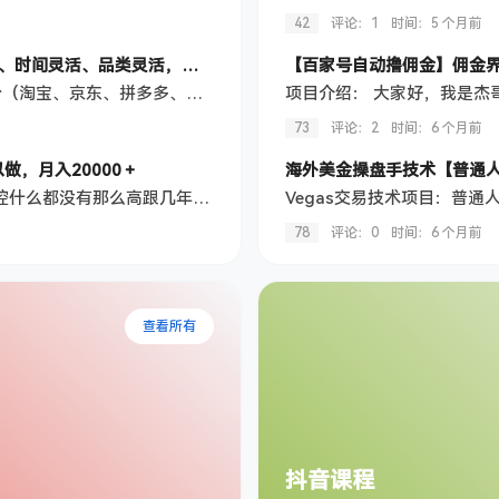
42
评论：1
时间：
5 个月前
线上电商运营项目，三天起店，零囤货、轻资产、易复制、时间灵活、品类灵活，建立长期作战规划
项目介绍 本项目是线上电商运营项目，依托主流电商平台（淘宝、京东、拼多多、抖音、快手、小红书等），通过选品、供应链、内容营销、流量运营、客户服务、品牌背书一体化运作，打造高转化、可复制的电商盈利模式。 无货源电商是一种轻资产、低风险、易启动的电商经营模式。 我们不需要囤货、不需要仓库、不需要自己发货，通过精选优质货源、上架销售、代发订单，赚取商品差价，实现低成本开店、稳定盈利。 短期：成功起店、稳…
73
评论：2
时间：
6 个月前
做，月入20000＋
项目介绍 海外Tk就和国内的抖音差不多，海外Tk管理风控什么都没有那么高跟几年前的国内抖音差不多， 相当与到处都是机会，最近这些年国内平台政策原因你入局国内的任何赛道都是已经不赚钱了， 很多工作室都跑去做国外的市场了，都知道海外市场巨大，早做早赚，晚了别人都吃肉你汤都喝不上 我们这个主要做的是应用拉新，很多新APP平台需要大量的新用户，我们可以帮他去拉新用户， 他给我们一个人多少佣金，平台得了新用…
78
评论：0
时间：
6 个月前
查看所有
抖音课程