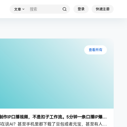
登录
快速注册
文章
查看所有
【AI智能体系列课程】–软件制作IP口播视频，不是扣子工作流。5分钟一条口播IP爆款视频，轻松起号，日入1000+
为什么现在连街边大爷大妈都在谈AI？甚至手机里都下载了豆包或者元宝，甚至有人都会和AI会话了。 这一点都不奇怪，这就是时代洪流袭来，普通老百姓的真实变化。 同时这不只是技术升级，而是普通人逆袭的黄金机会。有心人就会发现，AI领域确实是这个时代最大的风口，但很多人只看到热闹，没看清门道。 它不是少数极客的专属游戏，而是正在重塑每一个行业、每一个岗位的底层逻辑。 今天我们就来聊聊AI领域对于知识付费赛…