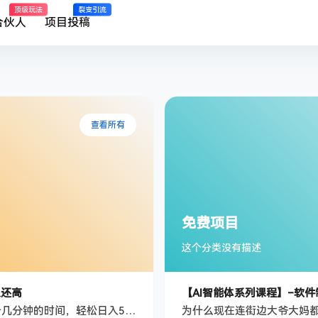
顶级玩法
裂变引流
合伙人
项目投稿
查看所有
免费项目
这个分类没有描述
入还高
项目介绍 这项目没什么操作门槛，一看就会，每天拿出十几分钟的时间，轻松日入500+，这个收入甚至比普通人打工的收入还要高！另外，只需要一部手机就可以进行操作，你可以选择自己实操，也可以选择加入我们的托管计划，躺着分钱，最终，你还会看到一个价值数万的搞钱资源库！话不多说，大家赶紧去看教学，期待大家的好消息 课程目录 项目介绍 项目准备 项目实操 变现方式