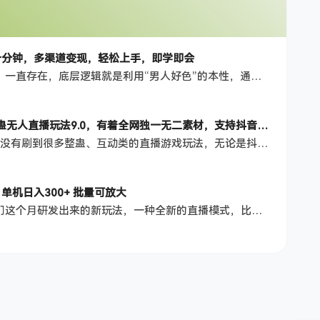
十分钟，多渠道变现，轻松上手，即学即会
项目介绍 男粉项目从未衰败，一直存在，底层逻辑就是利用“男人好色”的本性，通过短视频将男粉引到私域，然后在私域卖东西，变现能力超强，方式也很多，卖写真，卖男性用品都行 这个项目比较简单，只需要两步就可以完成， 通过AI工具制作美女摆拍视频，只需十分钟即可做出一个作品。 可以在快手、抖音、视频号、哔哩哔哩等多个平台发布视频，最大化利用流量，吸引色粉，提高成交量。 课程目录 项目介绍及准备 项目实操 …
2024年雷峰塔镇压白娘子整蛊无人直播玩法9.0，有着全网独一无二素材，支持抖音、快手、B站、视频号完美契合，利用矢重闪光+狮子王暴击的手法，开播5分钟瞬间拉爆直播间流量，稳定开播24小时无违规，单场日入1500+
项目介绍 不知道大家最近有没有刷到很多整蛊、互动类的直播游戏玩法，无论是抖音、快手、视频号还是B站都比较多，直播间播着此 类内容都是以新颖多元化的方式。 对于追求新鲜和创新直播体验的抖音、快手、视频号、B站爱好者们来说，【法海整蛊白娘子】无人互动游戏玩法， 这一全新娱乐方式结合了怀旧情怀与现代科技，刷新了我们对直播的传统认知，带来了一个独特而又丰富的用户互动体验。 【法海整蛊白娘子】…
 单机日入300+ 批量可放大
项目介绍 这个项目呢，是我们这个月研发出来的新玩法，一种全新的直播模式，比以往老套的方式更便捷好做，不需要借助复杂的直播工具，什么OBS,剪映，甚至都不需要电脑，这些工具我们统统都不需要，只需要有一部手机就可以实现24小时不断的躺赚，不违规，不封号，0粉就可以开通，完全解放咱们的双手，其中呢，也没有任何的收费软件，直播建的人数呢，也是稳定在500~2000人不等，直播间的礼物也是根本刷不停的，所以…