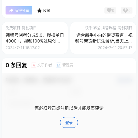
0
0
海报分享
收藏
免费项目
网创项目
快手课程
抖音课程
网创项目
视频号创者分成5.0，爆撸单日
适合新手小白的带货赛道，视
4000+，视频100%过原创，
频号带货新玩法解析,当天上手
最快当天见收益
当天见收益，日入500+
2024-7-11 15:17:02
2024-7-11 20:57:17
0 条回复
文章作者
管理员
A
M
欢迎您，新朋友，感谢参与互动！
确认修改
您必须登录或注册以后才能发表评论
登录