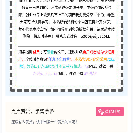
间存在时间差，所以有些项目红利期可能已经过了，能不能赚
钱需要自己判断。 本网站仅做资源分享，不做任何收益保
障，创业公司上收费几百上千的项目我免费分享出来的，希望
大家可以认真学习。 本站所有资料均来自互联网公开分享，
并不代表本站立场，如不慎侵犯到您的版权利益，请联系本站
删除，将及时处理！ 联系方式微信：e300jy或jy520kb
如果遇到
付费
才可
观看
的文章，建议升级
会员或者成为认证用
户。
全站所有资源
“
任意下免费看
”。
本站资源少部分采用
7z压
缩，
为防止有人压缩软件不支持7z格式
，7z
解压，建议下载
7-zip
，zip、rar
解压，建议下载
WinRAR
。
点点赞赏，手留余香
给TA打赏
还没有人赞赏，快来当第一个赞赏的人吧！