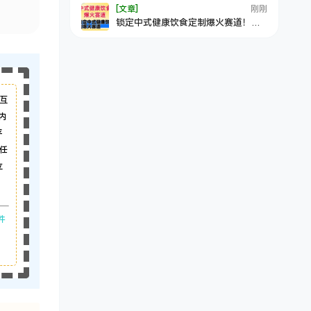
[文章]
刚刚
锁定中式健康饮食定制爆火赛道！
DeepSeek10分钟出视频，100w浏览
变现1000+到手
互
内
平
任
立
件