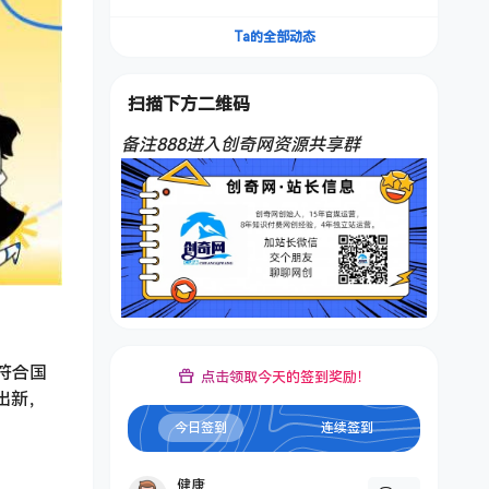
频，不是扣子工作流。5分钟一条口播IP爆款视
频，轻松起号，日入1000+
Ta的全部动态
扫描下方二维码
备注888进入创奇网资源共享群
符合国
点击领取今天的签到奖励！
出新，
今日签到
连续签到
健康