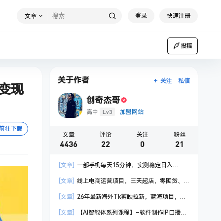
登录
快速注册
文章
投稿
关于作者
关注
私信
览变现
创奇杰哥
Lv3
高中
加盟网站
前往下载
文章
评论
关注
粉丝
4436
22
0
21
[文章]
一部手机每天15分钟，实测稳定日入
1000+，比打工收入还高
[文章]
线上电商运营项目，三天起店，零囤货、
轻资产、易复制、时间灵活、品类灵活，建立长期
[文章]
26年最新海外Tk剪映拉新，蓝海项目，会
作战规划
手机剪辑就可以做，月入20000＋
[文章]
【AI智能体系列课程】–软件制作IP口播视