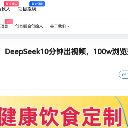
顶级玩法
裂变引流
合伙人
项目投稿
VIP
P项目
创奇联合创始人
关于我们
eepSeek10分钟出视频，100w浏