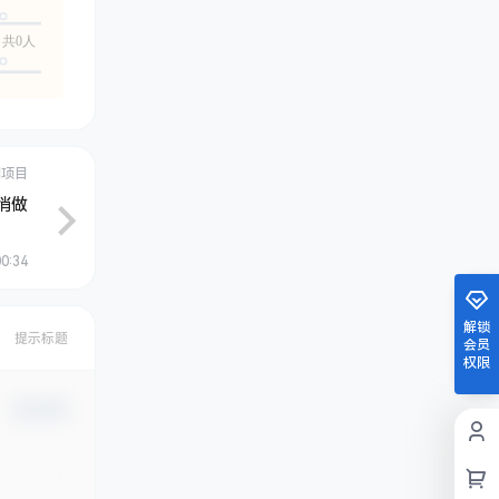
共0人
创项目
悄做
00:34
解锁
提示标题
会员
权限
确认修改