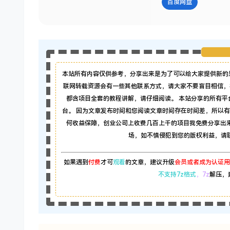
百度网盘
本站所有内容仅供参考，分享出来是为了可以给大家提供新的
联网转载资源会有一些其他联系方式，请大家不要盲目相信，
都含项目全套的教程讲解，请仔细阅读。 本站分享的所有
台。 因为文章发布时间和您阅读文章时间存在时间差，所以
何收益保障，创业公司上收费几百上千的项目我免费分享出
场，如不慎侵犯到您的版权利益，请联系本
如果遇到
付费
才可
观看
的文章，建议升级
会员或者成为认证用
不支持7z格式
，7z
解压，