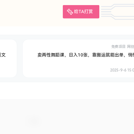
给TA打赏
免费项目
网
创文
卖两性舞蹈课，日入10张，靠搬运就能出单，悄
2025-9-6 15: