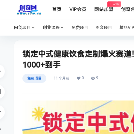
日入2k
首页
VIP会员
网站加盟
创奇
网创项目
创业课程
免费项目
图文项目
精品VI
锁定中式健康饮食定制爆火赛道！D
1000+到手
0
9
免费项目
11 个月前