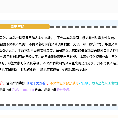
重要声明
思路。 本站一切资源不代表本站立场，并不代表本站赞同其观点和对其真实性负责。 
被骗本站概不负责！ 本网站部分内容只做项目揭秘，无法一对一教学指导，每篇文章
平台仅供展示，本站不对平台真实性负责，站长建议大家自己根据项目关键词自己选择
有些项目红利期可能已经过了，能不能赚钱需要自己判断。 本网站仅做资源分享，不做
来的，希望大家可以认真学习。 本站所有资料均来自互联网公开分享，并不代表本站
站删除，将及时处理！ 联系方式微信：e300jy或jy520kb
户。
全站所有资源
“
任意下免费看
”。
本站资源少部分采用
7z压缩，
为防止有人压缩软
建议下载
7-zip
，zip、rar
解压，建议下载
WinRAR
。