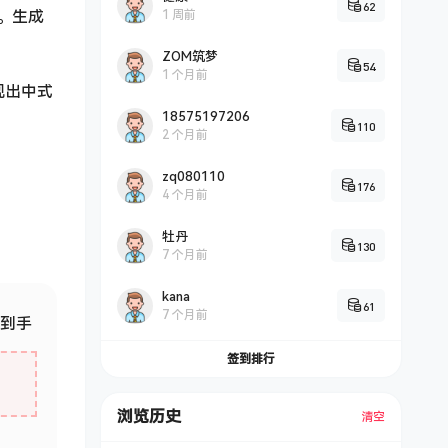
62
片。生成
1 周前
ZOM筑梦
54
1 个月前
现出中式
18575197206
110
2 个月前
zq080110
176
4 个月前
牡丹
130
7 个月前
kana
61
7 个月前
+到手
签到排行
浏览历史
清空