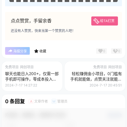
点点赞赏，手留余香
给TA打赏
还没有人赞赏，快来当第一个赞赏的人吧！
0
0
海报分享
收藏
免费项目
网创项目
免费项目
网创项目
聊天也能日入200+，仅需一部
轻松赚佣金小项目，0门槛有
手机即可操作，零成本投入，
手机就能做，点赞关注就能赚
当天可以拿到结果
到手软
2024-7-17 14:27:22
2024-7-17 20:45:51
0 条回复
文章作者
管理员
A
M
欢迎您，新朋友，感谢参与互动！
确认修改