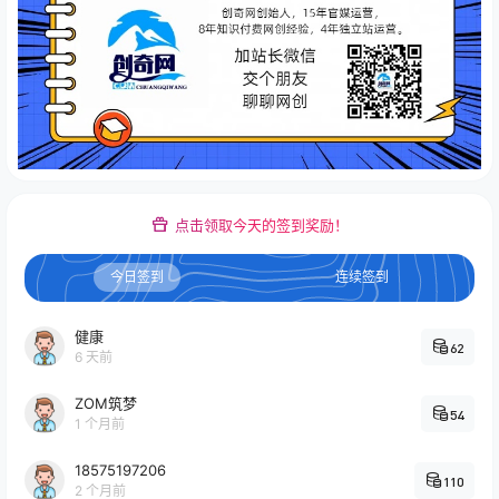
点击领取今天的签到奖励！
今日签到
连续签到
健康
62
6 天前
ZOM筑梦
54
1 个月前
18575197206
110
2 个月前