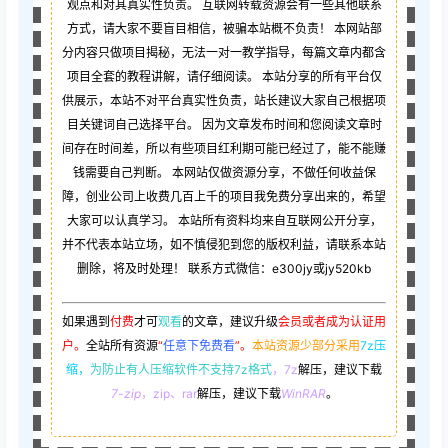
观点和对其真实性负责。 互联网转载资源会有一些其他联系
方式，请大家不要盲目相信，被骗本站概不负责！ 本网站部
分内容只做项目揭秘，无法一对一教学指导，每篇文章内都含
项目全套的教程讲解，请仔细阅读。 本站分享的所有平台仅
供展示，本站不对平台真实性负责，站长建议大家自己根据项
目关键词自己选择平台。 因为文章发布时间和您阅读文章时
间存在时间差，所以有些项目红利期可能已经过了，能不能赚
钱需要自己判断。 本网站仅做资源分享，不做任何收益保
障，创业公司上收费几百上千的项目我免费分享出来的，希望
大家可以认真学习。 本站所有资料均来自互联网公开分享，
并不代表本站立场，如不慎侵犯到您的版权利益，请联系本站
删除，将及时处理！ 联系方式微信：e300jy或jy520kb
如果遇到
付费
才可
观看
的文章，建议升级
会员或者成为认证用
户。
全站所有资源
“
任意下免费看
”。
本站资源少部分采用
7z压
缩，
为防止有人压缩软件不支持7z格式
，7z
解压，建议下载
7-zip
，zip、rar
解压，建议下载
WinRAR
。