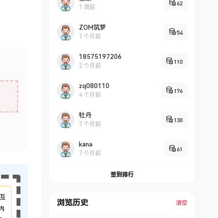
62
1 周前
ZOM筑梦
54
1 个月前
18575197206
110
2 个月前
zq080110
176
4 个月前
牡丹
130
7 个月前
kana
61
7 个月前
签到排行
互
浏览历史
清空
内