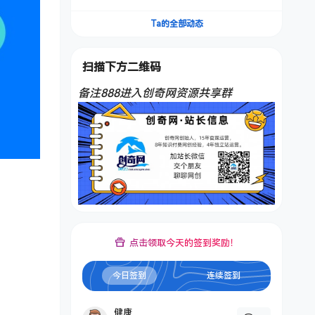
频，不是扣子工作流。5分钟一条口播IP爆款视
频，轻松起号，日入1000+
Ta的全部动态
扫描下方二维码
备注888进入创奇网资源共享群
点击领取今天的签到奖励！
今日签到
连续签到
健康