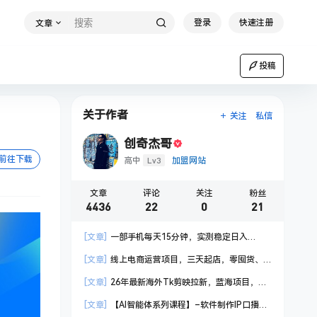
登录
快速注册
文章
投稿
关于作者
关注
私信
创奇杰哥
前往下载
Lv3
高中
加盟网站
文章
评论
关注
粉丝
4436
22
0
21
[文章]
一部手机每天15分钟，实测稳定日入
1000+，比打工收入还高
[文章]
线上电商运营项目，三天起店，零囤货、
轻资产、易复制、时间灵活、品类灵活，建立长期
[文章]
26年最新海外Tk剪映拉新，蓝海项目，会
作战规划
手机剪辑就可以做，月入20000＋
[文章]
【AI智能体系列课程】–软件制作IP口播视