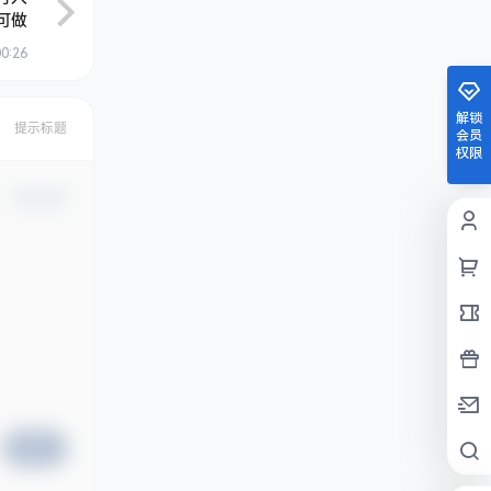
可做
00:26
解锁
提示标题
会员
权限
确认修改
提交