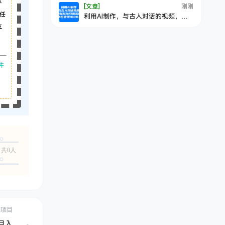
平
[文章]
刚刚
任
利用AI制作，与古人对话的视频，最
新玩法引爆流量，单日变现1000+
立
件
共0人
创项目
月入