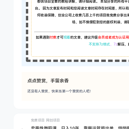
都含项目全套的教程讲解，请仔细阅读。 本站分享的所有
台。 因为文章发布时间和您阅读文章时间存在时间差，所以
何收益保障，创业公司上收费几百上千的项目我免费分享出
场，如不慎侵犯到您的版权利益，请联系本
如果遇到
付费
才可
观看
的文章，建议升级
会员或者成为认证用
不支持7z格式
，7z
解压，
点点赞赏，手留余香
还没有人赞赏，快来当第一个赞赏的人吧！
免费项目
网创项目
卖两性舞蹈课，日入10张，靠搬运就能出单，悄悄