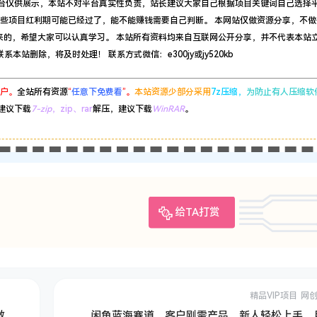
平台仅供展示，本站不对平台真实性负责，站长建议大家自己根据项目关键词自己选择
有些项目红利期可能已经过了，能不能赚钱需要自己判断。 本网站仅做资源分享，不做
来的，希望大家可以认真学习。 本站所有资料均来自互联网公开分享，并不代表本站
站删除，将及时处理！ 联系方式微信：e300jy或jy520kb
户。
全站所有资源
“
任意下免费看
”。
本站资源少部分采用
7z压缩，
为防止有人压缩软
建议下载
7-zip
，zip、rar
解压，建议下载
WinRAR
。
给TA打赏
精品VIP项目
网
做
闲鱼蓝海赛道，客户刚需产品，新人轻松上手，