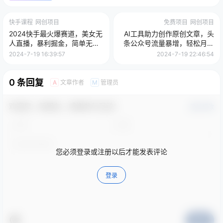
快手课程
网创项目
免费项目
网创项目
2024快手最火爆赛道，美女无
AI工具助力创作原创文章，头
人直播，暴利掘金，简单无
条公众号流量暴增，轻松月入
脑，轻松日入2000+
过万
2024-7-19 16:39:57
2024-7-19 22:46:54
0 条回复
文章作者
管理员
A
M
欢迎您，新朋友，感谢参与互动！
确认修改
您必须登录或注册以后才能发表评论
登录
提交