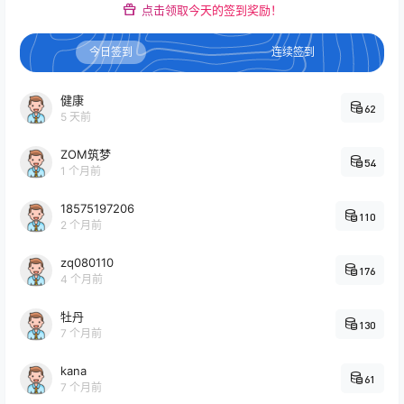
点击领取今天的签到奖励！
今日签到
连续签到
健康
62
5 天前
ZOM筑梦
54
1 个月前
18575197206
110
2 个月前
zq080110
176
4 个月前
牡丹
130
7 个月前
kana
61
7 个月前