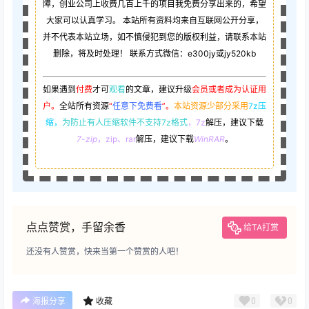
障，创业公司上收费几百上千的项目我免费分享出来的，希望
大家可以认真学习。 本站所有资料均来自互联网公开分享，
并不代表本站立场，如不慎侵犯到您的版权利益，请联系本站
删除，将及时处理！ 联系方式微信：e300jy或jy520kb
如果遇到
付费
才可
观看
的文章，建议升级
会员或者成为认证用
户。
全站所有资源
“
任意下免费看
”。
本站资源少部分采用
7z压
缩，
为防止有人压缩软件不支持7z格式
，7z
解压，建议下载
7-zip
，zip、rar
解压，建议下载
WinRAR
。
点点赞赏，手留余香
给TA打赏
还没有人赞赏，快来当第一个赞赏的人吧！
0
0
海报分享
收藏