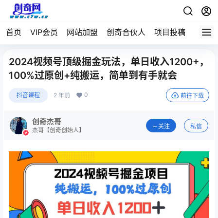
首页
VIP会员
网站加盟
创奇合伙人
项目投稿
2024视频号顶级掘金玩法，单日收入1200+，
100%过原创+纯搬运，简单到有手就会
0
抖音课程
2 年前
前往下载
创奇杰哥
关注
私信
杰哥【创奇创始人】