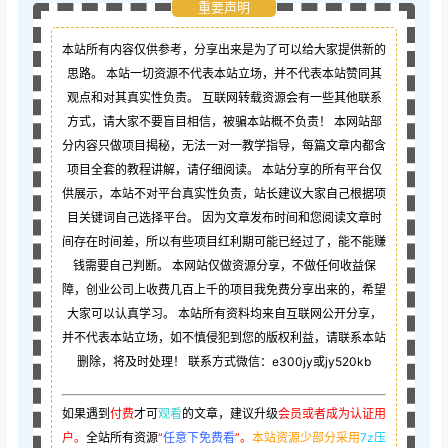
重要声明
本站所有内容仅供参考，分享出来是为了可以给大家提供新的
思路。 本站一切资源不代表本站立场，并不代表本站赞同其
观点和对其真实性负责。 互联网转载资源会有一些其他联系
方式，请大家不要盲目相信，被骗本站概不负责！ 本网站部
分内容只做项目揭秘，无法一对一教学指导，每篇文章内都含
项目全套的教程讲解，请仔细阅读。 本站分享的所有平台仅
供展示，本站不对平台真实性负责，站长建议大家自己根据项
目关键词自己选择平台。 因为文章发布时间和您阅读文章时
间存在时间差，所以有些项目红利期可能已经过了，能不能赚
钱需要自己判断。 本网站仅做资源分享，不做任何收益保
障，创业公司上收费几百上千的项目我免费分享出来的，希望
大家可以认真学习。 本站所有资料均来自互联网公开分享，
并不代表本站立场，如不慎侵犯到您的版权利益，请联系本站
删除，将及时处理！ 联系方式微信：e300jy或jy520kb
如果遇到
付费
才可
观看
的文章，建议升级
会员或者成为认证用
户。
全站所有资源
“
任意下免费看
”。
本站资源少部分采用
7z压