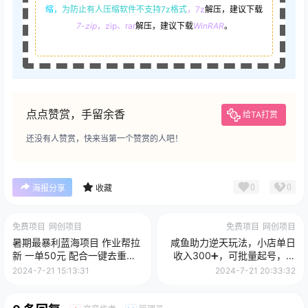
缩，
为防止有人压缩软件不支持7z格式
，7z
解压，建议下载
7-zip
，zip、rar
解压，建议下载
WinRAR
。
点点赞赏，手留余香
给TA打赏
还没有人赞赏，快来当第一个赞赏的人吧！
0
0
海报分享
收藏
免费项目
网创项目
免费项目
网创项目
暑期最暴利蓝海项目 作业帮拉
咸鱼助力逆天玩法，小店单日
新 一单50元 配合一键去重软
收入300➕，可批量起号，项
件批量分发
目中的劳斯莱斯
2024-7-21 15:13:31
2024-7-21 20:33:32