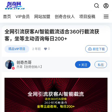
首页
VIP会员
网站加盟
创奇合伙人
项目投稿
全网引流获客AI智能截流适合360行截流获
客，坐等主动咨询每日200+
0
精品VIP项目
2 年前
前往下载
创奇杰哥
关注
私信
杰哥【创奇创始人】