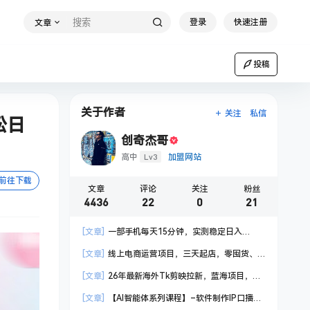
登录
快速注册
文章
投稿
关于作者
关注
私信
松日
创奇杰哥
Lv3
高中
加盟网站
前往下载
文章
评论
关注
粉丝
4436
22
0
21
[文章]
一部手机每天15分钟，实测稳定日入
1000+，比打工收入还高
[文章]
线上电商运营项目，三天起店，零囤货、
轻资产、易复制、时间灵活、品类灵活，建立长期
[文章]
26年最新海外Tk剪映拉新，蓝海项目，会
作战规划
手机剪辑就可以做，月入20000＋
[文章]
【AI智能体系列课程】–软件制作IP口播视