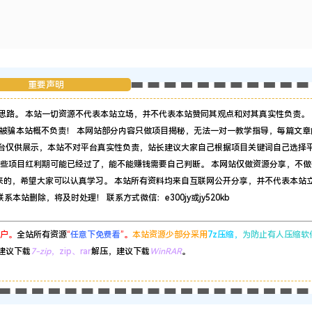
重要声明
思路。 本站一切资源不代表本站立场，并不代表本站赞同其观点和对其真实性负责。 
被骗本站概不负责！ 本网站部分内容只做项目揭秘，无法一对一教学指导，每篇文章
平台仅供展示，本站不对平台真实性负责，站长建议大家自己根据项目关键词自己选择
有些项目红利期可能已经过了，能不能赚钱需要自己判断。 本网站仅做资源分享，不做
来的，希望大家可以认真学习。 本站所有资料均来自互联网公开分享，并不代表本站
站删除，将及时处理！ 联系方式微信：e300jy或jy520kb
户。
全站所有资源
“
任意下免费看
”。
本站资源少部分采用
7z压缩，
为防止有人压缩软
建议下载
7-zip
，zip、rar
解压，建议下载
WinRAR
。