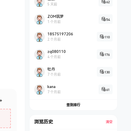
62
5 天前
ZOM筑梦
54
1 个月前
18575197206
110
2 个月前
zq080110
176
4 个月前
牡丹
130
7 个月前
kana
61
7 个月前
+
签到排行
浏览历史
清空