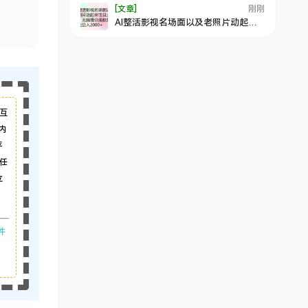
[文章]
刚刚
AI整活影视名场面以及老照片动起来
项目大揭秘，无脑撸分成收益，轻松
日入2000+
互
内
平
任
立
件