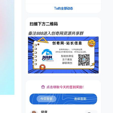
频，不是扣子工作流。5分钟一条口播IP爆款视
频，轻松起号，日入1000+
Ta的全部动态
扫描下方二维码
备注888进入创奇网资源共享群
点击领取今天的签到奖励！
今日签到
连续签到
健康