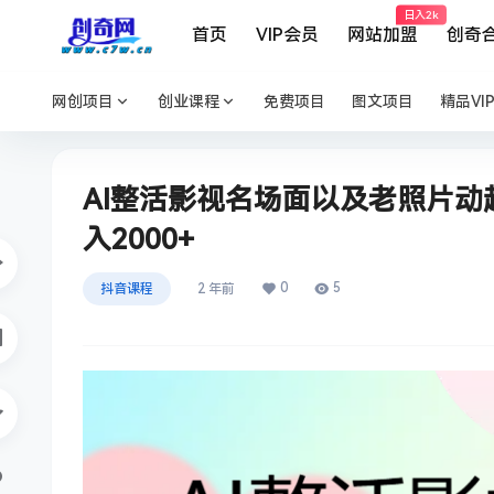
日入2k
首页
VIP会员
网站加盟
创奇
网创项目
创业课程
免费项目
图文项目
精品VI
AI整活影视名场面以及老照片
入2000+
0
5
抖音课程
2 年前