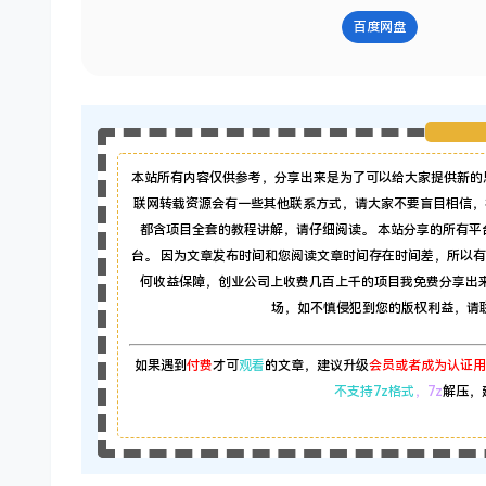
百度网盘
本站所有内容仅供参考，分享出来是为了可以给大家提供新的
联网转载资源会有一些其他联系方式，请大家不要盲目相信，
都含项目全套的教程讲解，请仔细阅读。 本站分享的所有
台。 因为文章发布时间和您阅读文章时间存在时间差，所以
何收益保障，创业公司上收费几百上千的项目我免费分享出
场，如不慎侵犯到您的版权利益，请联系本
如果遇到
付费
才可
观看
的文章，建议升级
会员或者成为认证用
不支持7z格式
，7z
解压，