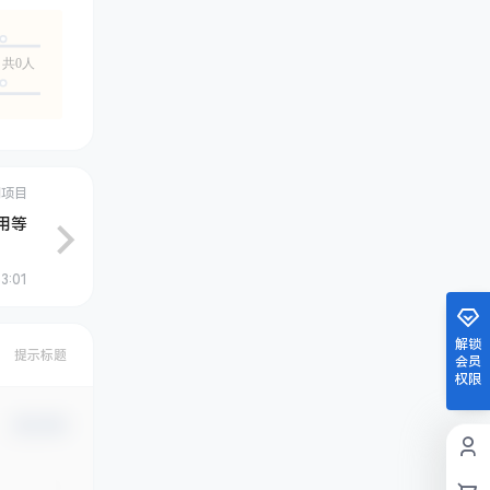
共0人
创项目
用等
53:01
解锁
提示标题
会员
权限
确认修改