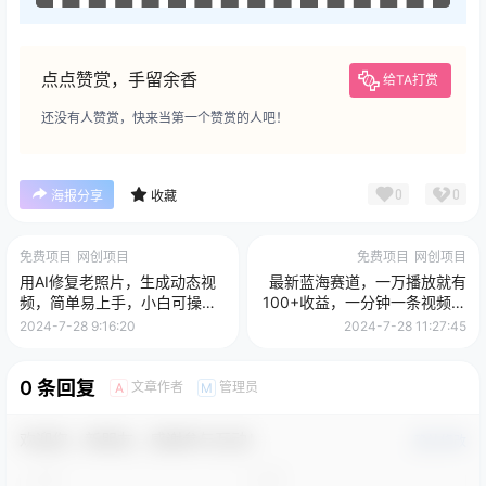
点点赞赏，手留余香
给TA打赏
还没有人赞赏，快来当第一个赞赏的人吧！
0
0
海报分享
收藏
免费项目
网创项目
免费项目
网创项目
用AI修复老照片，生成动态视
最新蓝海赛道，一万播放就有
频，简单易上手，小白可操
100+收益，一分钟一条视频月
作，单日变现500+
入过万不是梦
2024-7-28 9:16:20
2024-7-28 11:27:45
0 条回复
文章作者
管理员
A
M
欢迎您，新朋友，感谢参与互动！
确认修改