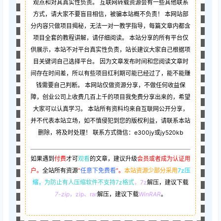
观点和对其真实性负责。 互联网转载资源会有一些其他联系
方式，请大家不要盲目相信，被骗本站概不负责！ 本网站部
分内容只做项目揭秘，无法一对一教学指导，每篇文章内都含
项目全套的教程讲解，请仔细阅读。 本站分享的所有平台仅
供展示，本站不对平台真实性负责，站长建议大家自己根据项
目关键词自己选择平台。 因为文章发布时间和您阅读文章时
间存在时间差，所以有些项目红利期可能已经过了，能不能赚
钱需要自己判断。 本网站仅做资源分享，不做任何收益保
障，创业公司上收费几百上千的项目我免费分享出来的，希望
大家可以认真学习。 本站所有资料均来自互联网公开分享，
并不代表本站立场，如不慎侵犯到您的版权利益，请联系本站
删除，将及时处理！ 联系方式微信：e300jy或jy520kb
如果遇到
付费
才可
观看
的文章，建议升级
会员或者成为认证用
户。
全站所有资源
“
任意下免费看
”。
本站资源少部分采用
7z压
缩，
为防止有人压缩软件不支持7z格式
，7z
解压，建议下载
7-zip
，zip、rar
解压，建议下载
WinRAR
。