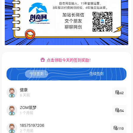
点击领取今天的签到奖励！
今日签到
连续签到
健康
62
6 天前
ZOM筑梦
54
1 个月前
18575197206
110
2 个月前