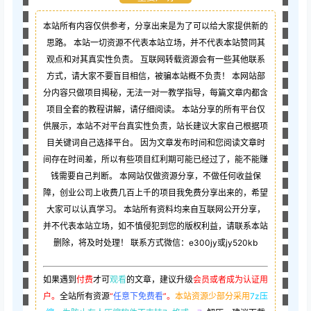
本站所有内容仅供参考，分享出来是为了可以给大家提供新的
思路。 本站一切资源不代表本站立场，并不代表本站赞同其
观点和对其真实性负责。 互联网转载资源会有一些其他联系
方式，请大家不要盲目相信，被骗本站概不负责！ 本网站部
分内容只做项目揭秘，无法一对一教学指导，每篇文章内都含
项目全套的教程讲解，请仔细阅读。 本站分享的所有平台仅
供展示，本站不对平台真实性负责，站长建议大家自己根据项
目关键词自己选择平台。 因为文章发布时间和您阅读文章时
间存在时间差，所以有些项目红利期可能已经过了，能不能赚
钱需要自己判断。 本网站仅做资源分享，不做任何收益保
障，创业公司上收费几百上千的项目我免费分享出来的，希望
大家可以认真学习。 本站所有资料均来自互联网公开分享，
并不代表本站立场，如不慎侵犯到您的版权利益，请联系本站
删除，将及时处理！ 联系方式微信：e300jy或jy520kb
如果遇到
付费
才可
观看
的文章，建议升级
会员或者成为认证用
户。
全站所有资源
“
任意下免费看
”。
本站资源少部分采用
7z压