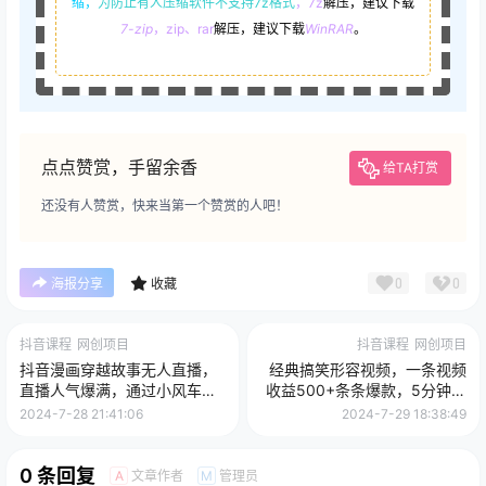
缩，
为防止有人压缩软件不支持7z格式
，7z
解压，建议下载
7-zip
，zip、rar
解压，建议下载
WinRAR
。
点点赞赏，手留余香
给TA打赏
还没有人赞赏，快来当第一个赞赏的人吧！
0
0
海报分享
收藏
抖音课程
网创项目
抖音课程
网创项目
抖音漫画穿越故事无人直播，
经典搞笑形容视频，一条视频
直播人气爆满，通过小风车，
收益500+条条爆款，5分钟一
进行多种变现，一部手机就能
条原创，多种变现方式
2024-7-28 21:41:06
2024-7-29 18:38:49
做到，一分钟开播，小白上手
神项目
0 条回复
文章作者
管理员
A
M