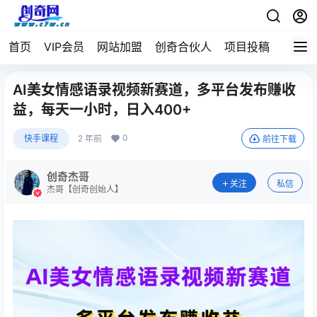
首页
VIP会员
网站加盟
创奇合伙人
项目投稿
AI美女情感语录视频新赛道，多平台发布赚收
益，每天一小时，日入400+
0
快手课程
2 年前
前往下载
创奇杰哥
关注
私信
杰哥【创奇创始人】