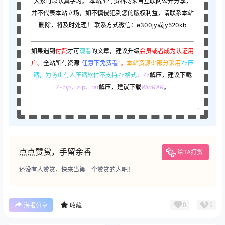
大家可以认真学习。 本站所有资料均来自互联网公开分享，
并不代表本站立场，如不慎侵犯到您的版权利益，请联系本站
删除，将及时处理！ 联系方式微信：e300jy或jy520kb
如果遇到
付费
才可
观看
的文章，建议升级
会员或者成为认证用
户。
全站所有资源
“
任意下免费看
”。
本站资源少部分采用
7z压
缩，
为防止有人压缩软件不支持7z格式
，7z
解压，建议下载
7-zip
，zip、rar
解压，建议下载
WinRAR
。
点点赞赏，手留余香
给TA打赏
还没有人赞赏，快来当第一个赞赏的人吧！
0
0
海报分享
收藏