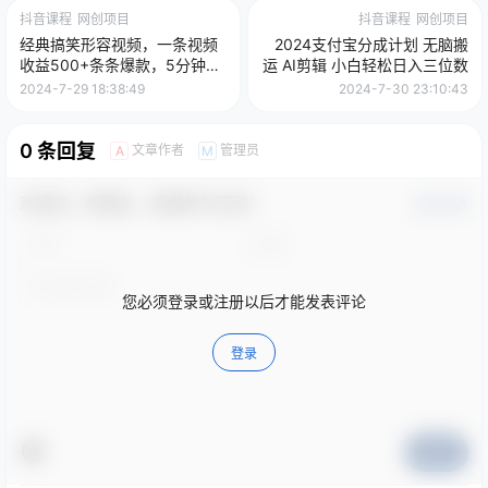
抖音课程
网创项目
抖音课程
网创项目
经典搞笑形容视频，一条视频
2024支付宝分成计划 无脑搬
收益500+条条爆款，5分钟一
运 AI剪辑 小白轻松日入三位数
条原创，多种变现方式
2024-7-29 18:38:49
2024-7-30 23:10:43
0 条回复
文章作者
管理员
A
M
欢迎您，新朋友，感谢参与互动！
确认修改
您必须登录或注册以后才能发表评论
登录
提交