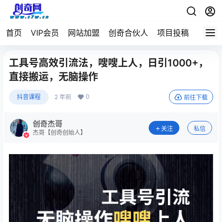
首页
VIP会员
网站加盟
创奇合伙人
项目投稿
工具号高效引流法，嗖嗖上人，日引1000+，
直接搬运，无脑操作
0
抖音课程
2 年前
前往下载
创奇杰哥
关注
私信
杰哥【创奇创始人】