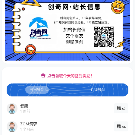
点击领取今天的签到奖励！
今日签到
连续签到
健康
62
1 周前
ZOM筑梦
54
1 个月前