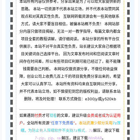
本站所有内容仅供参考，分享出来是为了可以给大家提供新的
思路。 本站一切资源不代表本站立场，并不代表本站赞同其
观点和对其真实性负责。 互联网转载资源会有一些其他联系
方式，请大家不要盲目相信，被骗本站概不负责！ 本网站部
分内容只做项目揭秘，无法一对一教学指导，每篇文章内都含
项目全套的教程讲解，请仔细阅读。 本站分享的所有平台仅
供展示，本站不对平台真实性负责，站长建议大家自己根据项
目关键词自己选择平台。 因为文章发布时间和您阅读文章时
间存在时间差，所以有些项目红利期可能已经过了，能不能赚
钱需要自己判断。 本网站仅做资源分享，不做任何收益保
障，创业公司上收费几百上千的项目我免费分享出来的，希望
大家可以认真学习。 本站所有资料均来自互联网公开分享，
并不代表本站立场，如不慎侵犯到您的版权利益，请联系本站
删除，将及时处理！ 联系方式微信：e300jy或jy520kb
如果遇到
付费
才可
观看
的文章，建议升级
会员或者成为认证用
户。
全站所有资源
“
任意下免费看
”。
本站资源少部分采用
7z压
缩，
为防止有人压缩软件不支持7z格式
，7z
解压，建议下载
7-zip
，zip、rar
解压，建议下载
WinRAR
。