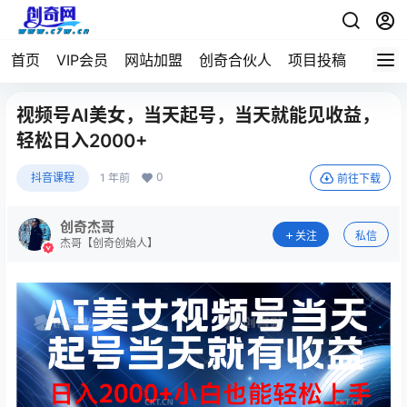
首页
VIP会员
网站加盟
创奇合伙人
项目投稿
视频号AI美女，当天起号，当天就能见收益，
轻松日入2000+
0
抖音课程
1 年前
前往下载
创奇杰哥
关注
私信
杰哥【创奇创始人】