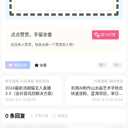
点点赞赏，手留余香
给TA打赏
还没有人赞赏，快来当第一个赞赏的人吧！
0
0
海报分享
收藏
快手课程
抖音课程
网创项目
抖音课程
网创项目
2024最新汤姆猫无人直播
利用AI制作山水画艺术字姓氏
3.0（含抖音风控解决方案）
快速涨粉，蓝海项目，单日变
现500+
2024-9-5 15:55:29
2024-9-5 23:15:34
0 条回复
文章作者
管理员
A
M