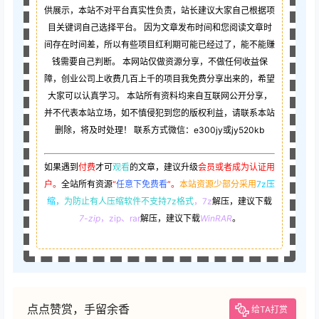
供展示，本站不对平台真实性负责，站长建议大家自己根据项
目关键词自己选择平台。 因为文章发布时间和您阅读文章时
间存在时间差，所以有些项目红利期可能已经过了，能不能赚
钱需要自己判断。 本网站仅做资源分享，不做任何收益保
障，创业公司上收费几百上千的项目我免费分享出来的，希望
大家可以认真学习。 本站所有资料均来自互联网公开分享，
并不代表本站立场，如不慎侵犯到您的版权利益，请联系本站
删除，将及时处理！ 联系方式微信：e300jy或jy520kb
如果遇到
付费
才可
观看
的文章，建议升级
会员或者成为认证用
户。
全站所有资源
“
任意下免费看
”。
本站资源少部分采用
7z压
缩，
为防止有人压缩软件不支持7z格式
，7z
解压，建议下载
7-zip
，zip、rar
解压，建议下载
WinRAR
。
点点赞赏，手留余香
给TA打赏