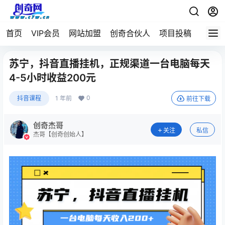
首页
VIP会员
网站加盟
创奇合伙人
项目投稿
苏宁，抖音直播挂机，正规渠道一台电脑每天
4-5小时收益200元
0
抖音课程
1 年前
前往下载
创奇杰哥
关注
私信
杰哥【创奇创始人】