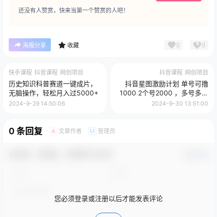
还没有人赞赏，快来当第一个赞赏的人吧！
0
0
海报分享
收藏
快手课程
抖音课程
网创项目
抖音课程
网创项目
历史知识科普赛道一键成片，
抖音星图激励计划 单号可撸
无脑操作，轻松月入过5000+
1000 2个号2000 ，多号多得
简单易学
2024-9-29 14:50:06
2024-9-30 13:51:00
0 条回复
文章作者
管理员
A
M
欢迎您，新朋友，感谢参与互动！
确认修改
您必须登录或注册以后才能发表评论