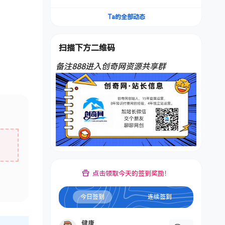
频，不是扣子工作流。5分钟一条口播IP爆款视
频，轻松起号，日入1000+
Ta的全部动态
扫描下方二维码
备注888进入创奇网资源共享群
点击领取今天的签到奖励！
今日签到
连续签到
健康