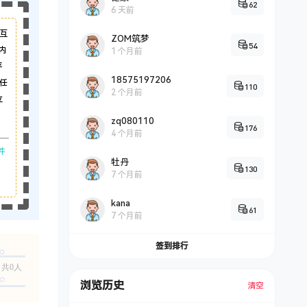
62
6 天前
互
ZOM筑梦
54
内
1 个月前
平
18575197206
任
110
2 个月前
立
zq080110
176
4 个月前
件
牡丹
130
7 个月前
kana
61
7 个月前
签到排行
共0人
浏览历史
清空