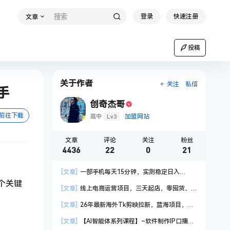
登录
快速注册
文章
投稿
关于作者
关注
私信
手
创奇杰哥
前往下载
Lv3
高中
加盟网站
文章
评论
关注
粉丝
4436
22
0
21
[文章]
一部手机每天15分钟，实测稳定日入
个关键
1000+，比打工收入还高
[文章]
线上电商运营项目，三天起店，零囤货、
轻资产、易复制、时间灵活、品类灵活，建立长期
[文章]
26年最新海外Tk剪映拉新，蓝海项目，会
作战规划
手机剪辑就可以做，月入20000＋
[文章]
【AI智能体系列课程】–软件制作IP口播视