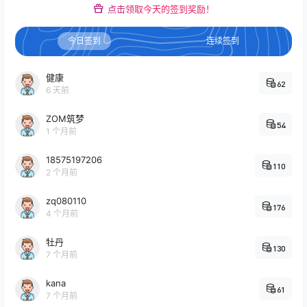
点击领取今天的签到奖励！
今日签到
连续签到
健康
62
6 天前
ZOM筑梦
54
1 个月前
18575197206
110
2 个月前
zq080110
176
4 个月前
牡丹
130
7 个月前
kana
61
7 个月前