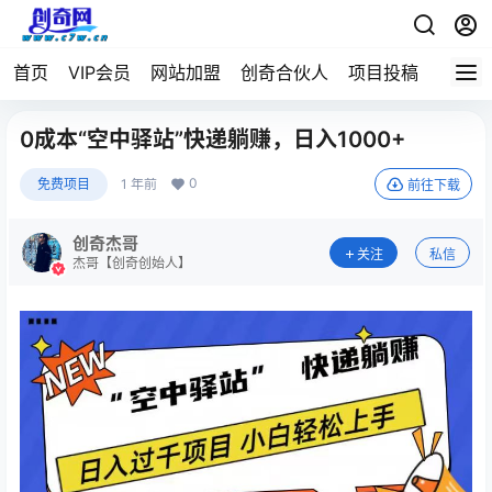
首页
VIP会员
网站加盟
创奇合伙人
项目投稿
0成本“空中驿站”快递躺赚，日入1000+
0
免费项目
1 年前
前往下载
创奇杰哥
关注
私信
杰哥【创奇创始人】