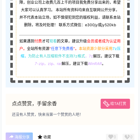
障，创业公司上收费几百上千的项目我免费分享出来的，希望
大家可以认真学习。 本站所有资料均来自互联网公开分享，
并不代表本站立场，如不慎侵犯到您的版权利益，请联系本站
删除，将及时处理！ 联系方式微信：e300jy或jy520kb
如果遇到
付费
才可
观看
的文章，建议升级
会员或者成为认证用
户。
全站所有资源
“
任意下免费看
”。
本站资源少部分采用
7z压
缩，
为防止有人压缩软件不支持7z格式
，7z
解压，建议下载
7-zip
，zip、rar
解压，建议下载
WinRAR
。
点点赞赏，手留余香
给TA打赏
还没有人赞赏，快来当第一个赞赏的人吧！
0
0
海报分享
收藏