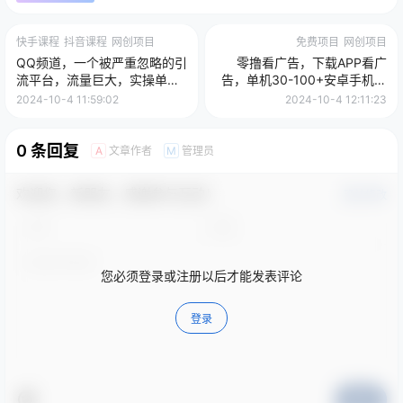
快手课程
抖音课程
网创项目
免费项目
网创项目
QQ频道，一个被严重忽略的引
零撸看广告，下载APP看广
流平台，流量巨大，实操单日
告，单机30-100+安卓手机就
引流500+创业粉、兼职粉
行！
2024-10-4 11:59:02
2024-10-4 12:11:23
0 条回复
文章作者
管理员
A
M
欢迎您，新朋友，感谢参与互动！
确认修改
您必须登录或注册以后才能发表评论
登录
提交