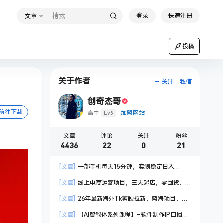
登录
快速注册
文章
投稿
关于作者
关注
私信
创奇杰哥
前往下载
Lv3
高中
加盟网站
文章
评论
关注
粉丝
4436
22
0
21
[文章]
一部手机每天15分钟，实测稳定日入
1000+，比打工收入还高
[文章]
线上电商运营项目，三天起店，零囤货、
轻资产、易复制、时间灵活、品类灵活，建立长期
[文章]
26年最新海外Tk剪映拉新，蓝海项目，会
作战规划
手机剪辑就可以做，月入20000＋
[文章]
【AI智能体系列课程】–软件制作IP口播视