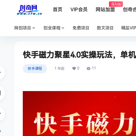
日入2k
首页
VIP会员
网站加盟
创奇
网创项目
创业课程
免费项目
图文项目
精品VI
快手磁力聚星4.0实操玩法，单机30
0
11
快手课程
1 年前