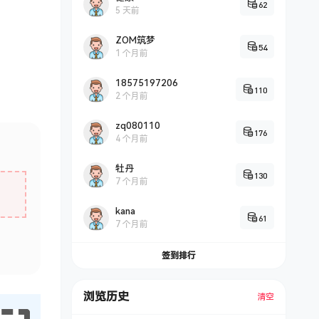
62
5 天前
ZOM筑梦
54
1 个月前
18575197206
110
2 个月前
zq080110
176
4 个月前
牡丹
130
7 个月前
kana
61
7 个月前
签到排行
浏览历史
清空