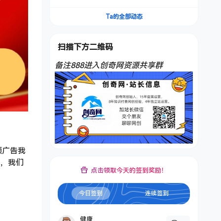
频，不是扣子工作流。5分钟一条口播IP爆款视
频，轻松起号，日入1000+
Ta的全部动态
扫描下方二维码
备注888进入创奇网资源共享群
频广告我
了，我们
点击领取今天的签到奖励！
今日签到
连续签到
健康