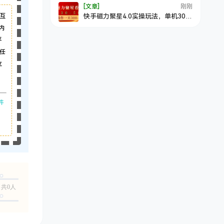
[文章]
刚刚
快手磁力聚星4.0实操玩法，单机30-
互
50+10部手机一天300-500+
内
平
任
立
件
共0人