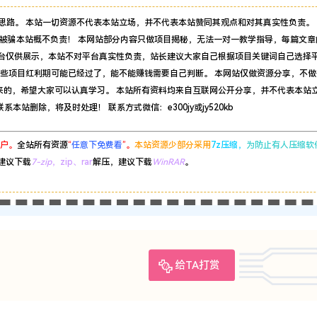
思路。 本站一切资源不代表本站立场，并不代表本站赞同其观点和对其真实性负责。 
被骗本站概不负责！ 本网站部分内容只做项目揭秘，无法一对一教学指导，每篇文章
平台仅供展示，本站不对平台真实性负责，站长建议大家自己根据项目关键词自己选择
有些项目红利期可能已经过了，能不能赚钱需要自己判断。 本网站仅做资源分享，不做
来的，希望大家可以认真学习。 本站所有资料均来自互联网公开分享，并不代表本站
站删除，将及时处理！ 联系方式微信：e300jy或jy520kb
户。
全站所有资源
“
任意下免费看
”。
本站资源少部分采用
7z压缩，
为防止有人压缩软
建议下载
7-zip
，zip、rar
解压，建议下载
WinRAR
。
给TA打赏