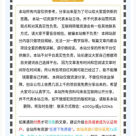
本站所有内容仅供参考，分享出来是为了可以给大家提供新的
思路。 本站一切资源不代表本站立场，并不代表本站赞同其
观点和对其真实性负责。 互联网转载资源会有一些其他联系
方式，请大家不要盲目相信，被骗本站概不负责！ 本网站部
分内容只做项目揭秘，无法一对一教学指导，每篇文章内都含
项目全套的教程讲解，请仔细阅读。 本站分享的所有平台仅
供展示，本站不对平台真实性负责，站长建议大家自己根据项
目关键词自己选择平台。 因为文章发布时间和您阅读文章时
间存在时间差，所以有些项目红利期可能已经过了，能不能赚
钱需要自己判断。 本网站仅做资源分享，不做任何收益保
障，创业公司上收费几百上千的项目我免费分享出来的，希望
大家可以认真学习。 本站所有资料均来自互联网公开分享，
并不代表本站立场，如不慎侵犯到您的版权利益，请联系本站
删除，将及时处理！ 联系方式微信：e300jy或jy520kb
如果遇到
付费
才可
观看
的文章，建议升级
会员或者成为认证用
户。
全站所有资源
“
任意下免费看
”。
本站资源少部分采用
7z压