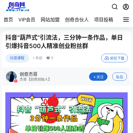
首页
VIP会员
网站加盟
创奇合伙人
项目投稿
抖音“葫芦式”引流法，三分钟一条作品，单日
引爆抖音500人精准创业粉丝群
0
抖音课程
1 年前
前往下载
创奇杰哥
关注
私信
杰哥【创奇创始人】