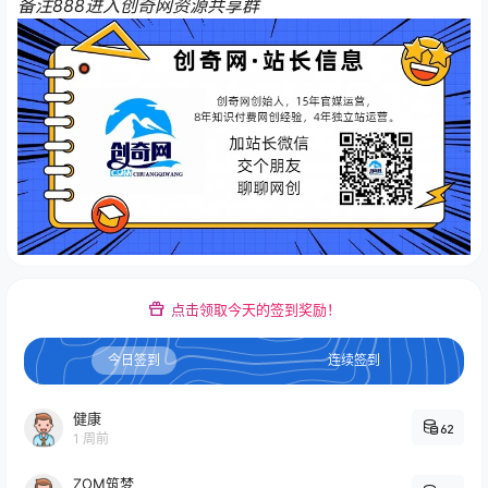
备注888进入创奇网资源共享群
点击领取今天的签到奖励！
今日签到
连续签到
健康
62
1 周前
ZOM筑梦