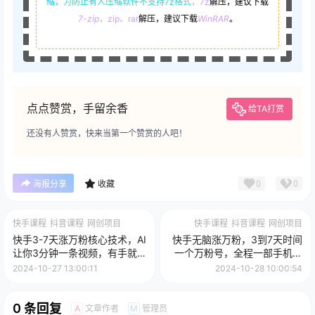
缩，
为防止有人压缩软件不支持7z格式
，7z
解压，建议下载
7-zip
，zip、rar
解压，建议下载
WinRAR
。
点点赞赏，手留余香
给TA打赏
还没有人赞赏，快来当第一个赞赏的人吧！
0
0
海报分享
收藏
快手课程
抖音课程
网创项目
快手课程
抖音课程
网创项目
快手3-7天涨万粉核心技术，AI
快手无脑涨万粉，3到7天时间
让你3分钟一条视频，有手就
一个万粉号，全程一部手机轻
行，可矩阵，月入2W
松操作，每天只需两分钟，变
2024-10-27 13:00:11
2024-10-28 10:00:54
现超轻松
0 条回复
文章作者
管理员
A
M