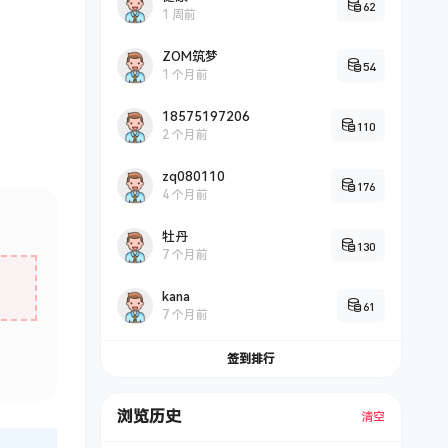
62
1 周前
ZOM筑梦
54
1 个月前
18575197206
110
2 个月前
zq080110
176
4 个月前
牡丹
130
7 个月前
kana
61
7 个月前
签到排行
浏览历史
清空