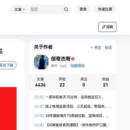
登录
快速注册
文章
投稿
关于作者
关注
私信
手
创奇杰哥
前往下载
Lv3
高中
加盟网站
文章
评论
关注
粉丝
4436
22
0
21
[文章]
一部手机每天15分钟，实测稳定日入
1000+，比打工收入还高
[文章]
线上电商运营项目，三天起店，零囤货、
轻资产、易复制、时间灵活、品类灵活，建立长期
[文章]
26年最新海外Tk剪映拉新，蓝海项目，会
作战规划
手机剪辑就可以做，月入20000＋
[文章]
【AI智能体系列课程】–软件制作IP口播视