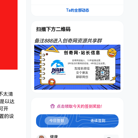
频，不是扣子工作流。5分钟一条口播IP爆款视
频，轻松起号，日入1000+
Ta的全部动态
扫描下方二维码
备注888进入创奇网资源共享群
不太清
是以达
点击领取今天的签到奖励！
可开
置的设
今日签到
连续签到
健康