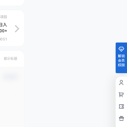
创项目
日入
00+
00:51
解锁
提示标题
会员
权限
确认修改