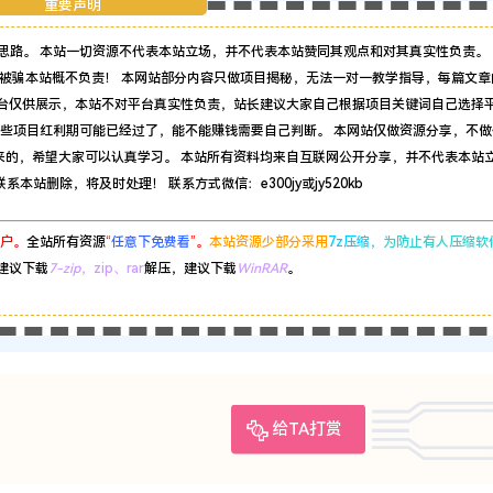
重要声明
思路。 本站一切资源不代表本站立场，并不代表本站赞同其观点和对其真实性负责。 
被骗本站概不负责！ 本网站部分内容只做项目揭秘，无法一对一教学指导，每篇文章
平台仅供展示，本站不对平台真实性负责，站长建议大家自己根据项目关键词自己选择
有些项目红利期可能已经过了，能不能赚钱需要自己判断。 本网站仅做资源分享，不做
来的，希望大家可以认真学习。 本站所有资料均来自互联网公开分享，并不代表本站
站删除，将及时处理！ 联系方式微信：e300jy或jy520kb
户。
全站所有资源
“
任意下免费看
”。
本站资源少部分采用
7z压缩，
为防止有人压缩软
建议下载
7-zip
，zip、rar
解压，建议下载
WinRAR
。
给TA打赏