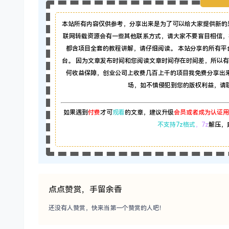
本站所有内容仅供参考，分享出来是为了可以给大家提供新的
联网转载资源会有一些其他联系方式，请大家不要盲目相信，
都含项目全套的教程讲解，请仔细阅读。 本站分享的所有
台。 因为文章发布时间和您阅读文章时间存在时间差，所以
何收益保障，创业公司上收费几百上千的项目我免费分享出
场，如不慎侵犯到您的版权利益，请联系本
如果遇到
付费
才可
观看
的文章，建议升级
会员或者成为认证用
不支持7z格式
，7z
解压，
点点赞赏，手留余香
还没有人赞赏，快来当第一个赞赏的人吧！