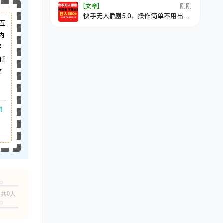
[文章]
刚刚
快手无人播剧5.0，操作简单不用出
互
镜，日入500+小白看了也能轻松上手
内
平
任
立
件
共0人