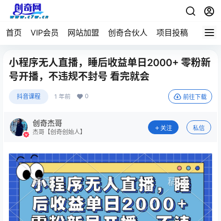
首页
VIP会员
网站加盟
创奇合伙人
项目投稿
小程序无人直播，睡后收益单日2000+ 零粉新
号开播，不违规不封号 看完就会
0
抖音课程
1 年前
前往下载
创奇杰哥
关注
私信
杰哥【创奇创始人】