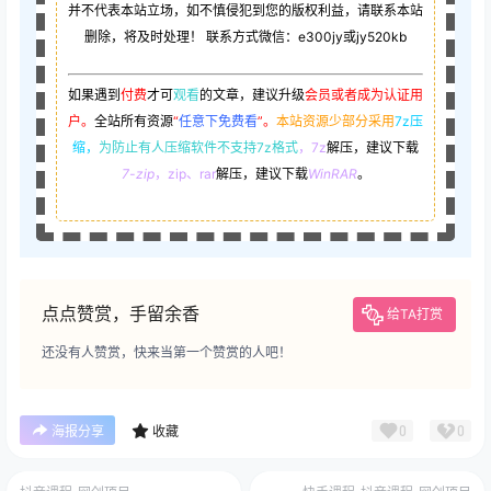
并不代表本站立场，如不慎侵犯到您的版权利益，请联系本站
删除，将及时处理！ 联系方式微信：e300jy或jy520kb
如果遇到
付费
才可
观看
的文章，建议升级
会员或者成为认证用
户。
全站所有资源
“
任意下免费看
”。
本站资源少部分采用
7z压
缩，
为防止有人压缩软件不支持7z格式
，7z
解压，建议下载
7-zip
，zip、rar
解压，建议下载
WinRAR
。
点点赞赏，手留余香
给TA打赏
还没有人赞赏，快来当第一个赞赏的人吧！
0
0
海报分享
收藏