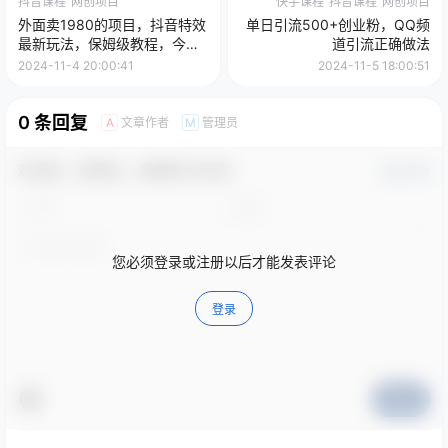
抖音课程
网创项目
快手课程
抖音课程
网创项目
外面卖1980的项目，抖音特效
单日引流500+创业粉，QQ频
最新玩法，保姆级教程，今天
道引流正确做法
他来了
2024-11-4 20:00:41
2024-11-5 18:00:51
0 条回复
文章作者
管理员
A
M
欢迎您，新朋友，感谢参与互动！
确认修改
您必须登录或注册以后才能发表评论
登录
提交