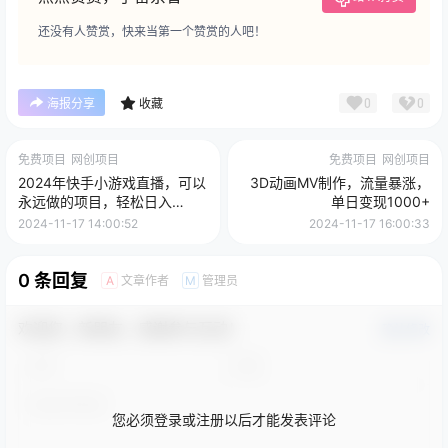
还没有人赞赏，快来当第一个赞赏的人吧！
0
0
海报分享
收藏
免费项目
网创项目
免费项目
网创项目
2024年快手小游戏直播，可以
3D动画MV制作，流量暴涨，
永远做的项目，轻松日入
单日变现1000+
1000+
2024-11-17 14:00:52
2024-11-17 16:00:33
0 条回复
文章作者
管理员
A
M
欢迎您，新朋友，感谢参与互动！
确认修改
您必须登录或注册以后才能发表评论