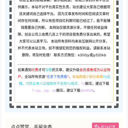
项目全套的教程讲解，请仔细阅读。 本站分享的所有平台仅
供展示，本站不对平台真实性负责，站长建议大家自己根据项
目关键词自己选择平台。 因为文章发布时间和您阅读文章时
间存在时间差，所以有些项目红利期可能已经过了，能不能赚
钱需要自己判断。 本网站仅做资源分享，不做任何收益保
障，创业公司上收费几百上千的项目我免费分享出来的，希望
大家可以认真学习。 本站所有资料均来自互联网公开分享，
并不代表本站立场，如不慎侵犯到您的版权利益，请联系本站
删除，将及时处理！ 联系方式微信：e300jy或jy520kb
如果遇到
付费
才可
观看
的文章，建议升级
会员或者成为认证用
户。
全站所有资源
“
任意下免费看
”。
本站资源少部分采用
7z压
缩，
为防止有人压缩软件不支持7z格式
，7z
解压，建议下载
7-zip
，zip、rar
解压，建议下载
WinRAR
。
点点赞赏，手留余香
给TA打赏