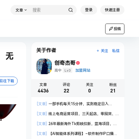
登录
快速注册
文章
投稿
关于作者
关注
私信
，无
创奇杰哥
Lv3
高中
加盟网站
前往下载
文章
评论
关注
粉丝
4436
22
0
21
[文章]
一部手机每天15分钟，实测稳定日入
1000+，比打工收入还高
[文章]
线上电商运营项目，三天起店，零囤货、
轻资产、易复制、时间灵活、品类灵活，建立长期
[文章]
26年最新海外Tk剪映拉新，蓝海项目，会
作战规划
手机剪辑就可以做，月入20000＋
[文章]
【AI智能体系列课程】–软件制作IP口播视