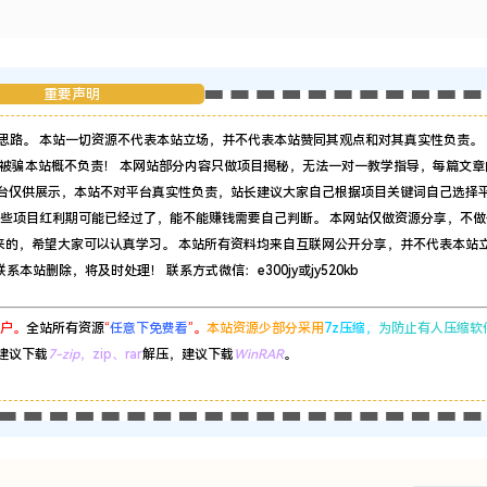
重要声明
思路。 本站一切资源不代表本站立场，并不代表本站赞同其观点和对其真实性负责。 
被骗本站概不负责！ 本网站部分内容只做项目揭秘，无法一对一教学指导，每篇文章
平台仅供展示，本站不对平台真实性负责，站长建议大家自己根据项目关键词自己选择
有些项目红利期可能已经过了，能不能赚钱需要自己判断。 本网站仅做资源分享，不做
来的，希望大家可以认真学习。 本站所有资料均来自互联网公开分享，并不代表本站
站删除，将及时处理！ 联系方式微信：e300jy或jy520kb
户。
全站所有资源
“
任意下免费看
”。
本站资源少部分采用
7z压缩，
为防止有人压缩软
建议下载
7-zip
，zip、rar
解压，建议下载
WinRAR
。