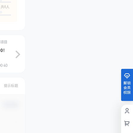
共0人
创项目
0！
0:40
解锁
提示标题
会员
权限
确认修改