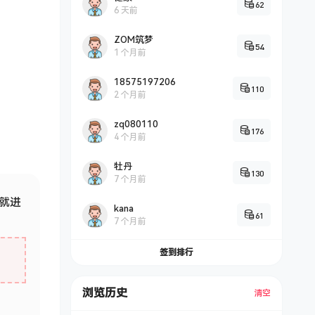
62
6 天前
ZOM筑梦
54
1 个月前
18575197206
110
2 个月前
zq080110
176
4 个月前
牡丹
130
7 个月前
就进
kana
61
7 个月前
签到排行
浏览历史
清空