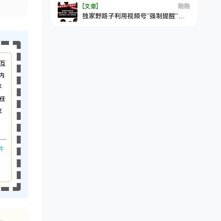
[文章]
刚刚
独家野路子利用视频号“强制提醒”，
精准引流创业粉不需剪视频发作品，
无脑操作就进流量，单日引流100+创
业粉
互
内
平
任
立
件