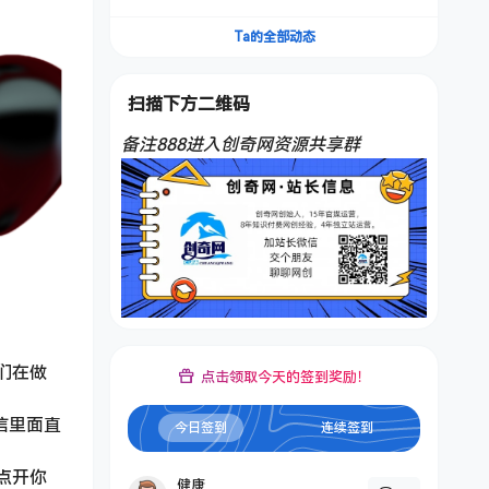
频，不是扣子工作流。5分钟一条口播IP爆款视
频，轻松起号，日入1000+
Ta的全部动态
扫描下方二维码
备注888进入创奇网资源共享群
们在做
点击领取今天的签到奖励！
信里面直
今日签到
连续签到
点开你
健康