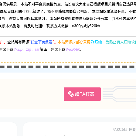
平台仅供展示，本站不对平台真实性负责，站长建议大家自己根据项目关键词自己选择
有些项目红利期可能已经过了，能不能赚钱需要自己判断。 本网站仅做资源分享，不做
来的，希望大家可以认真学习。 本站所有资料均来自互联网公开分享，并不代表本站
站删除，将及时处理！ 联系方式微信：e300jy或jy520kb
户。
全站所有资源
“
任意下免费看
”。
本站资源少部分采用
7z压缩，
为防止有人压缩软
建议下载
7-zip
，zip、rar
解压，建议下载
WinRAR
。
给TA打赏
免费项目
网