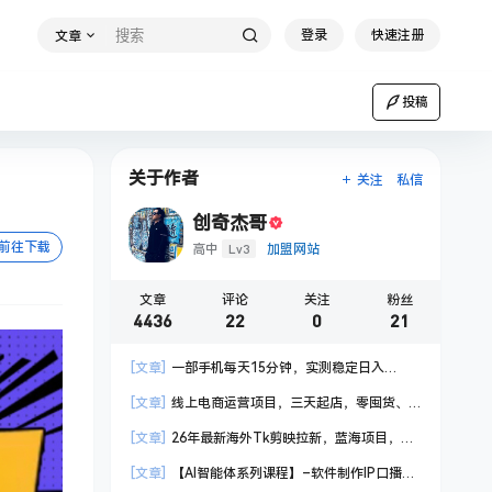
登录
快速注册
文章
投稿
关于作者
关注
私信
创奇杰哥
前往下载
Lv3
高中
加盟网站
文章
评论
关注
粉丝
4436
22
0
21
[文章]
一部手机每天15分钟，实测稳定日入
1000+，比打工收入还高
[文章]
线上电商运营项目，三天起店，零囤货、
轻资产、易复制、时间灵活、品类灵活，建立长期
[文章]
26年最新海外Tk剪映拉新，蓝海项目，会
作战规划
手机剪辑就可以做，月入20000＋
[文章]
【AI智能体系列课程】–软件制作IP口播视