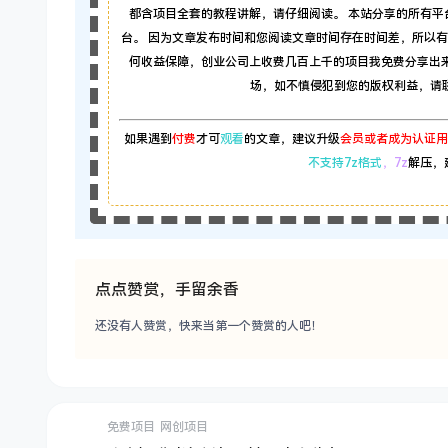
都含项目全套的教程讲解，请仔细阅读。 本站分享的所有
台。 因为文章发布时间和您阅读文章时间存在时间差，所以
何收益保障，创业公司上收费几百上千的项目我免费分享出
场，如不慎侵犯到您的版权利益，请联系本
如果遇到
付费
才可
观看
的文章，建议升级
会员或者成为认证用
不支持7z格式
，7z
解压，
点点赞赏，手留余香
还没有人赞赏，快来当第一个赞赏的人吧！
免费项目
网创项目