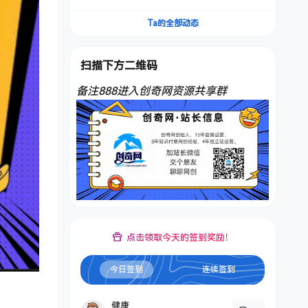
频，不是扣子工作流。5分钟一条口播IP爆款视
频，轻松起号，日入1000+
Ta的全部动态
扫描下方二维码
备注888进入创奇网资源共享群
点击领取今天的签到奖励！
今日签到
连续签到
健康