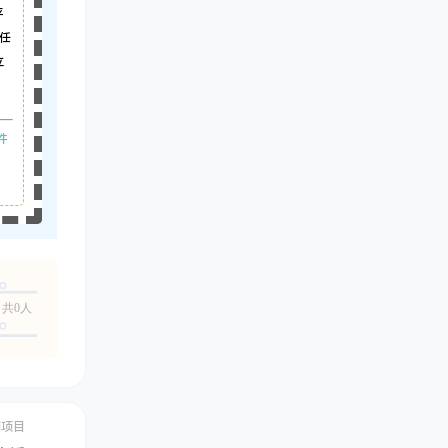
平
任
立
件
共0人
创项目