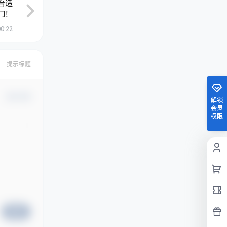
台适
门！
0:22
提示标题
确认修改
解锁
会员
权限
提交