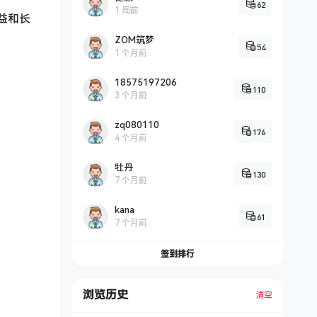
62
1 周前
益和长
ZOM筑梦
54
1 个月前
18575197206
110
3 个月前
zq080110
176
4 个月前
牡丹
130
7 个月前
kana
61
7 个月前
签到排行
浏览历史
清空