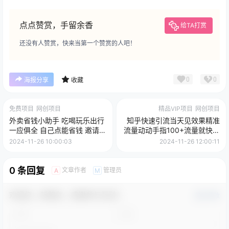
点点赞赏，手留余香
给TA打赏
还没有人赞赏，快来当第一个赞赏的人吧！
0
0
海报分享
收藏
免费项目
网创项目
精品VIP项目
网创项目
外卖省钱小助手 吃喝玩乐出行
知乎快速引流当天见效果精准
一应俱全 自己点能省钱 邀请能
流量动动手指100+流量就快来
赚钱 秒提秒到账
了
2024-11-26 10:00:03
2024-11-26 12:00:11
0 条回复
文章作者
管理员
A
M
欢迎您，新朋友，感谢参与互动！
确认修改