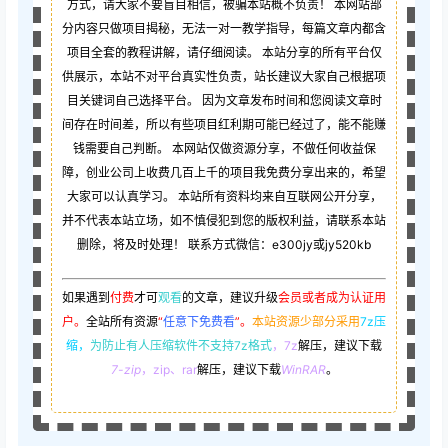
方式，请大家不要盲目相信，被骗本站概不负责！ 本网站部
分内容只做项目揭秘，无法一对一教学指导，每篇文章内都含
项目全套的教程讲解，请仔细阅读。 本站分享的所有平台仅
供展示，本站不对平台真实性负责，站长建议大家自己根据项
目关键词自己选择平台。 因为文章发布时间和您阅读文章时
间存在时间差，所以有些项目红利期可能已经过了，能不能赚
钱需要自己判断。 本网站仅做资源分享，不做任何收益保
障，创业公司上收费几百上千的项目我免费分享出来的，希望
大家可以认真学习。 本站所有资料均来自互联网公开分享，
并不代表本站立场，如不慎侵犯到您的版权利益，请联系本站
删除，将及时处理！ 联系方式微信：e300jy或jy520kb
如果遇到
付费
才可
观看
的文章，建议升级
会员或者成为认证用
户。
全站所有资源
“
任意下免费看
”。
本站资源少部分采用
7z压
缩，
为防止有人压缩软件不支持7z格式
，7z
解压，建议下载
7-zip
，zip、rar
解压，建议下载
WinRAR
。