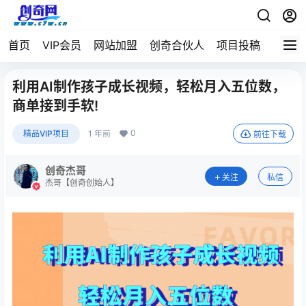
首页
VIP会员
网站加盟
创奇合伙人
项目投稿
利用AI制作孩子成长视频，轻松月入五位数，
商单接到手软!
0
精品VIP项目
1 年前
前往下载
创奇杰哥
关注
私信
杰哥【创奇创始人】