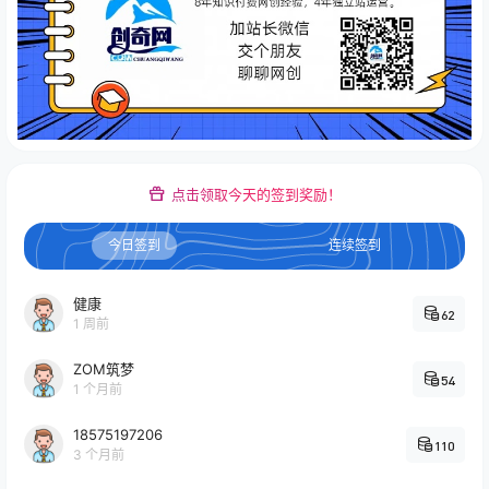
点击领取今天的签到奖励！
今日签到
连续签到
健康
62
1 周前
ZOM筑梦
54
1 个月前
18575197206
110
3 个月前