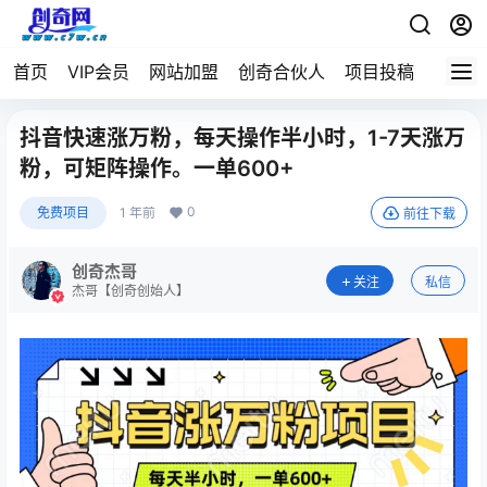
首页
VIP会员
网站加盟
创奇合伙人
项目投稿
抖音快速涨万粉，每天操作半小时，1-7天涨万
粉，可矩阵操作。一单600+
0
免费项目
1 年前
前往下载
创奇杰哥
关注
私信
杰哥【创奇创始人】