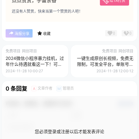
点点赞赏，手留余香
给TA打赏
还没有人赞赏，快来当第一个赞赏的人吧！
0
0
海报分享
收藏
免费项目
网创项目
免费项目
网创项目
2024微信小程序暴力挂机，过
一键生成原创长视频，免费无
年什么待遇就看这一下！可矩
限制，可发全平台，单账号日
阵，日入2000+不是梦！
入2000+
2024-11-28 10:00:27
2024-11-28 12:00:12
0 条回复
文章作者
管理员
A
M
欢迎您，新朋友，感谢参与互动！
确认修改
您必须登录或注册以后才能发表评论