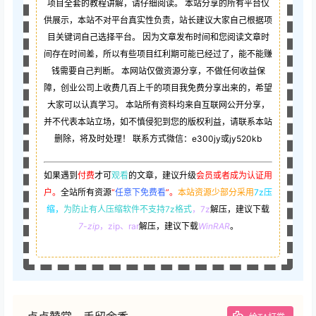
项目全套的教程讲解，请仔细阅读。 本站分享的所有平台仅
供展示，本站不对平台真实性负责，站长建议大家自己根据项
目关键词自己选择平台。 因为文章发布时间和您阅读文章时
间存在时间差，所以有些项目红利期可能已经过了，能不能赚
钱需要自己判断。 本网站仅做资源分享，不做任何收益保
障，创业公司上收费几百上千的项目我免费分享出来的，希望
大家可以认真学习。 本站所有资料均来自互联网公开分享，
并不代表本站立场，如不慎侵犯到您的版权利益，请联系本站
删除，将及时处理！ 联系方式微信：e300jy或jy520kb
如果遇到
付费
才可
观看
的文章，建议升级
会员或者成为认证用
户。
全站所有资源
“
任意下免费看
”。
本站资源少部分采用
7z压
缩，
为防止有人压缩软件不支持7z格式
，7z
解压，建议下载
7-zip
，zip、rar
解压，建议下载
WinRAR
。