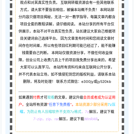
观点和对其真实性负责。 互联网转载资源会有一些其他联系
方式，请大家不要盲目相信，被骗本站概不负责！ 本网站部
分内容只做项目揭秘，无法一对一教学指导，每篇文章内都含
项目全套的教程讲解，请仔细阅读。 本站分享的所有平台仅
供展示，本站不对平台真实性负责，站长建议大家自己根据项
目关键词自己选择平台。 因为文章发布时间和您阅读文章时
间存在时间差，所以有些项目红利期可能已经过了，能不能赚
钱需要自己判断。 本网站仅做资源分享，不做任何收益保
障，创业公司上收费几百上千的项目我免费分享出来的，希望
大家可以认真学习。 本站所有资料均来自互联网公开分享，
并不代表本站立场，如不慎侵犯到您的版权利益，请联系本站
删除，将及时处理！ 联系方式微信：e300jy或jy520kb
如果遇到
付费
才可
观看
的文章，建议升级
会员或者成为认证用
户。
全站所有资源
“
任意下免费看
”。
本站资源少部分采用
7z压
缩，
为防止有人压缩软件不支持7z格式
，7z
解压，建议下载
7-zip
，zip、rar
解压，建议下载
WinRAR
。