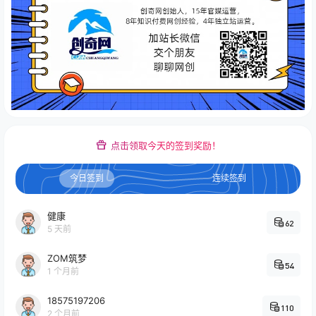
点击领取今天的签到奖励！
今日签到
连续签到
健康
62
5 天前
ZOM筑梦
54
1 个月前
18575197206
110
2 个月前