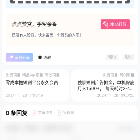
点点赞赏，手留余香
给TA打赏
还没有人赞赏，快来当第一个赞赏的人吧！
0
0
海报分享
收藏
免费项目
精品VIP项目
网创项目
免费项目
网创项目
零成本撸短剧平台永久会员
独家短剧广告掘金，单机保底
月入1500+， 每天耗时2-4小
时，可放大矩阵适合小白
2024-11-28 17:00:19
2024-11-28 19:00:25
0 条回复
文章作者
管理员
A
M
欢迎您，新朋友，感谢参与互动！
确认修改