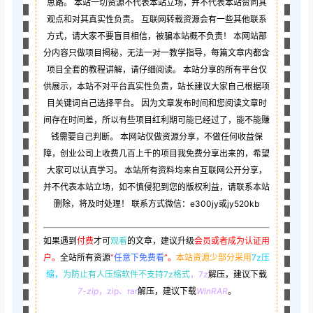
思路。 本站一切资源不代表本站立场，并不代表本站赞同其
观点和对其真实性负责。 互联网转载资源会有一些其他联系
方式，请大家不要盲目相信，被骗本站概不负责！ 本网站部
分内容只做项目揭秘，无法一对一教学指导，每篇文章内都含
项目全套的教程讲解，请仔细阅读。 本站分享的所有平台仅
供展示，本站不对平台真实性负责，站长建议大家自己根据项
目关键词自己选择平台。 因为文章发布时间和您阅读文章时
间存在时间差，所以有些项目红利期可能已经过了，能不能赚
钱需要自己判断。 本网站仅做资源分享，不做任何收益保
障，创业公司上收费几百上千的项目我免费分享出来的，希望
大家可以认真学习。 本站所有资料均来自互联网公开分享，
并不代表本站立场，如不慎侵犯到您的版权利益，请联系本站
删除，将及时处理！ 联系方式微信：e300jy或jy520kb
如果遇到
付费
才可
观看
的文章，建议升级
会员或者成为认证用
户。
全站所有资源
“
任意下免费看
”。
本站资源少部分采用
7z压
缩，
为防止有人压缩软件不支持7z格式
，7z
解压，建议下载
7-zip
，zip、rar
解压，建议下载
WinRAR
。