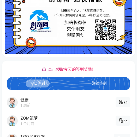
点击领取今天的签到奖励！
今日签到
连续签到
健康
62
1 周前
ZOM筑梦
54
1 个月前
18575197206