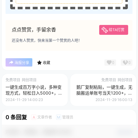
点点赞赏，手留余香
给TA打赏
还没有人赞赏，快来当第一个赞赏的人吧！
0
0
海报分享
收藏
免费项目
网创项目
免费项目
网创项目
一键生成百万字小说，多种变
鹅厂复制粘贴，一键生成，无
现方式，轻松日入5000+，小
脑搬运单账号当天1200+，操
白也能轻松上手
作简单，可矩阵
2024-11-29 14:00:23
2024-11-29 16:00:13
0 条回复
文章作者
管理员
A
M
欢迎您，新朋友，感谢参与互动！
确认修改