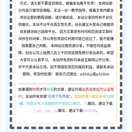
方式，请大家不要盲目相信，被骗本站概不负责！ 本网站部
分内容只做项目揭秘，无法一对一教学指导，每篇文章内都含
项目全套的教程讲解，请仔细阅读。 本站分享的所有平台仅
供展示，本站不对平台真实性负责，站长建议大家自己根据项
目关键词自己选择平台。 因为文章发布时间和您阅读文章时
间存在时间差，所以有些项目红利期可能已经过了，能不能赚
钱需要自己判断。 本网站仅做资源分享，不做任何收益保
障，创业公司上收费几百上千的项目我免费分享出来的，希望
大家可以认真学习。 本站所有资料均来自互联网公开分享，
并不代表本站立场，如不慎侵犯到您的版权利益，请联系本站
删除，将及时处理！ 联系方式微信：e300jy或jy520kb
如果遇到
付费
才可
观看
的文章，建议升级
会员或者成为认证用
户。
全站所有资源
“
任意下免费看
”。
本站资源少部分采用
7z压
缩，
为防止有人压缩软件不支持7z格式
，7z
解压，建议下载
7-zip
，zip、rar
解压，建议下载
WinRAR
。