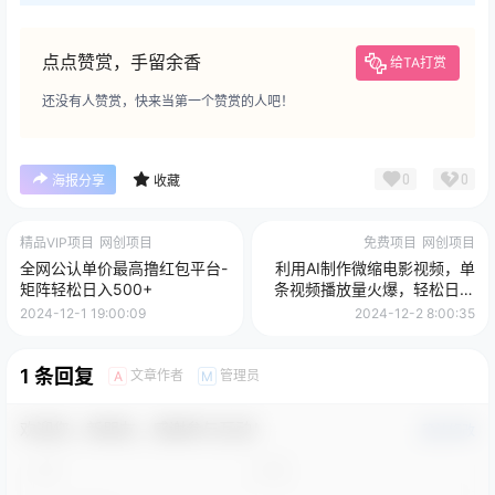
点点赞赏，手留余香
给TA打赏
还没有人赞赏，快来当第一个赞赏的人吧！
0
0
海报分享
收藏
精品VIP项目
网创项目
免费项目
网创项目
全网公认单价最高撸红包平台-
利用AI制作微缩电影视频，单
矩阵轻松日入500+
条视频播放量火爆，轻松日变
现几百不是问题
2024-12-1 19:00:09
2024-12-2 8:00:35
1 条回复
文章作者
管理员
A
M
欢迎您，新朋友，感谢参与互动！
确认修改