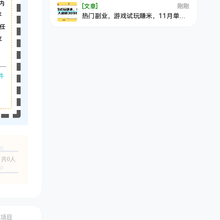
内
[文章]
刚刚
平
热门副业，游戏试玩赚米，11月单人
进账30965，简单稳定！
任
立
件
共0人
创项目