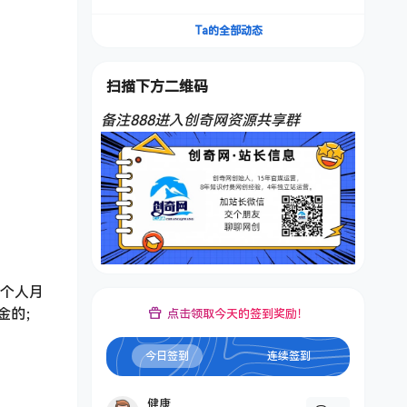
频，不是扣子工作流。5分钟一条口播IP爆款视
频，轻松起号，日入1000+
Ta的全部动态
扫描下方二维码
备注888进入创奇网资源共享群
）个人月
金的；
点击领取今天的签到奖励！
今日签到
连续签到
健康