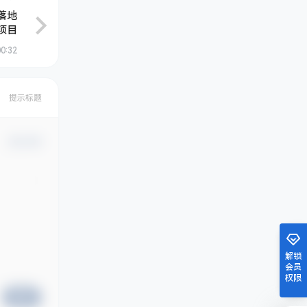
落地
项目
00:32
提示标题
确认修改
解锁
会员
权限
提交