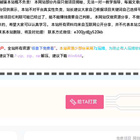
被骗本站概不负责！ 本网站部分内容只做项目揭秘，无法一对一教学指导，每篇文章
平台仅供展示，本站不对平台真实性负责，站长建议大家自己根据项目关键词自己选择
有些项目红利期可能已经过了，能不能赚钱需要自己判断。 本网站仅做资源分享，不做
来的，希望大家可以认真学习。 本站所有资料均来自互联网公开分享，并不代表本站
站删除，将及时处理！ 联系方式微信：e300jy或jy520kb
户。
全站所有资源
“
任意下免费看
”。
本站资源少部分采用
7z压缩，
为防止有人压缩软
建议下载
7-zip
，zip、rar
解压，建议下载
WinRAR
。
给TA打赏
免费项目
网