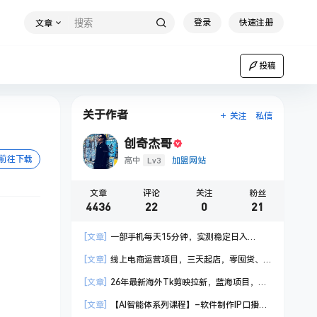
登录
快速注册
文章
投稿
关于作者
关注
私信
创奇杰哥
前往下载
Lv3
高中
加盟网站
文章
评论
关注
粉丝
4436
22
0
21
[文章]
一部手机每天15分钟，实测稳定日入
1000+，比打工收入还高
[文章]
线上电商运营项目，三天起店，零囤货、
轻资产、易复制、时间灵活、品类灵活，建立长期
[文章]
26年最新海外Tk剪映拉新，蓝海项目，会
作战规划
手机剪辑就可以做，月入20000＋
[文章]
【AI智能体系列课程】–软件制作IP口播视