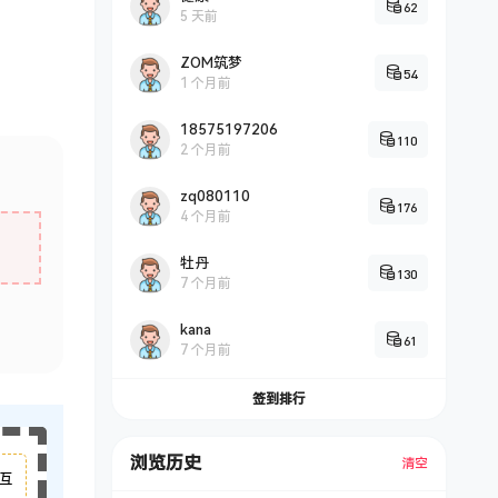
62
5 天前
ZOM筑梦
54
1 个月前
18575197206
110
2 个月前
zq080110
176
4 个月前
牡丹
130
7 个月前
kana
61
7 个月前
签到排行
浏览历史
清空
互