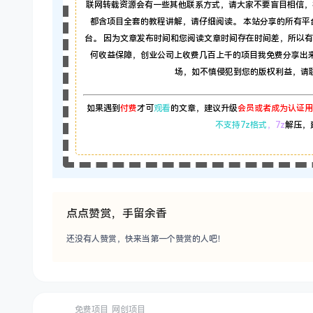
联网转载资源会有一些其他联系方式，请大家不要盲目相信，
都含项目全套的教程讲解，请仔细阅读。 本站分享的所有
台。 因为文章发布时间和您阅读文章时间存在时间差，所以
何收益保障，创业公司上收费几百上千的项目我免费分享出
场，如不慎侵犯到您的版权利益，请联系本
如果遇到
付费
才可
观看
的文章，建议升级
会员或者成为认证用
不支持7z格式
，7z
解压，
点点赞赏，手留余香
还没有人赞赏，快来当第一个赞赏的人吧！
免费项目
网创项目