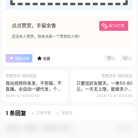
点点赞赏，手留余香
给TA打赏
还没有人赞赏，快来当第一个赞赏的人吧！
0
0
海报分享
收藏
免费项目
网创项目
免费项目
网创项目
我出视频你来发，不剪辑，不
只要加好友聊天，一单50-80
直播。全自动一键代发，个位
元，一天无上限，能做多少看
数播放都有收益！月入5万真
你懒不懒，无脑操作
2024-12-4 8:00:56
2024-12-4 10:00:56
轻松，懒人必备！
1 条回复
文章作者
管理员
A
M
欢迎您，新朋友，感谢参与互动！
确认修改