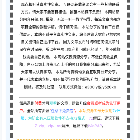
观点和对其真实性负责。 互联网转载资源会有一些其他联系
方式，请大家不要盲目相信，被骗本站概不负责！ 本网站部
分内容只做项目揭秘，无法一对一教学指导，每篇文章内都含
项目全套的教程讲解，请仔细阅读。 本站分享的所有平台仅
供展示，本站不对平台真实性负责，站长建议大家自己根据项
目关键词自己选择平台。 因为文章发布时间和您阅读文章时
间存在时间差，所以有些项目红利期可能已经过了，能不能赚
钱需要自己判断。 本网站仅做资源分享，不做任何收益保
障，创业公司上收费几百上千的项目我免费分享出来的，希望
大家可以认真学习。 本站所有资料均来自互联网公开分享，
并不代表本站立场，如不慎侵犯到您的版权利益，请联系本站
删除，将及时处理！ 联系方式微信：e300jy或jy520kb
如果遇到
付费
才可
观看
的文章，建议升级
会员或者成为认证用
户。
全站所有资源
“
任意下免费看
”。
本站资源少部分采用
7z压
缩，
为防止有人压缩软件不支持7z格式
，7z
解压，建议下载
7-zip
，zip、rar
解压，建议下载
WinRAR
。