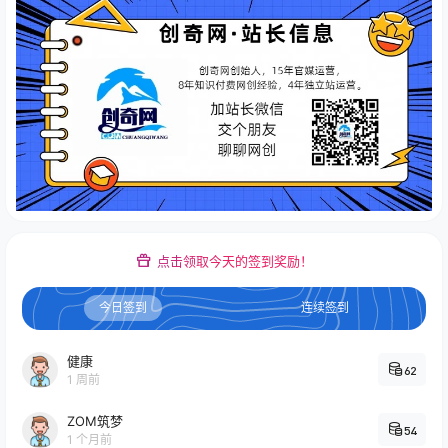
点击领取今天的签到奖励！
今日签到
连续签到
健康
62
1 周前
ZOM筑梦
54
1 个月前