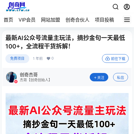
首页
VIP会员
网站加盟
创奇合伙人
项目投稿
最新AI公众号流量主玩法，摘抄金句一天最低
100+，全流程干货拆解！
0
免费项目
1 年前
前往下载
创奇杰哥
关注
私信
杰哥【创奇创始人】