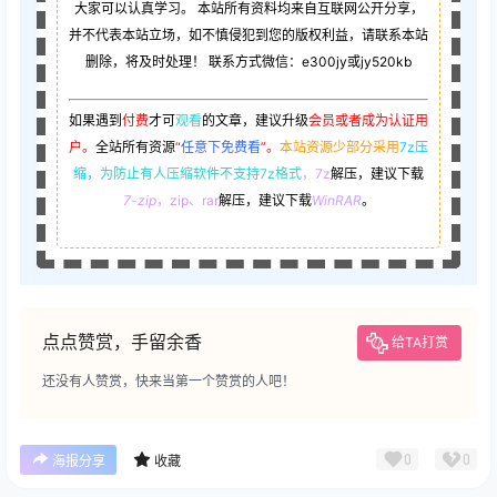
大家可以认真学习。 本站所有资料均来自互联网公开分享，
并不代表本站立场，如不慎侵犯到您的版权利益，请联系本站
删除，将及时处理！ 联系方式微信：e300jy或jy520kb
如果遇到
付费
才可
观看
的文章，建议升级
会员或者成为认证用
户。
全站所有资源
“
任意下免费看
”。
本站资源少部分采用
7z压
缩，
为防止有人压缩软件不支持7z格式
，7z
解压，建议下载
7-zip
，zip、rar
解压，建议下载
WinRAR
。
点点赞赏，手留余香
给TA打赏
还没有人赞赏，快来当第一个赞赏的人吧！
0
0
海报分享
收藏