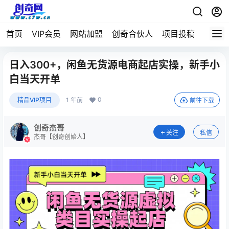
首页
VIP会员
网站加盟
创奇合伙人
项目投稿
日入300+，闲鱼无货源电商起店实操，新手小
白当天开单
0
精品VIP项目
1 年前
前往下载
创奇杰哥
关注
私信
杰哥【创奇创始人】