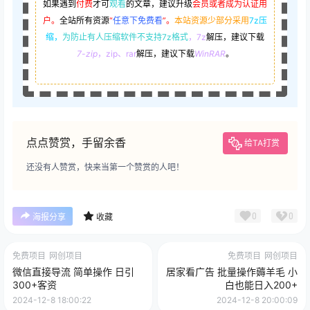
如果遇到
付费
才可
观看
的文章，建议升级
会员或者成为认证用
户。
全站所有资源
“
任意下免费看
”。
本站资源少部分采用
7z压
缩，
为防止有人压缩软件不支持7z格式
，7z
解压，建议下载
7-zip
，zip、rar
解压，建议下载
WinRAR
。
点点赞赏，手留余香
给TA打赏
还没有人赞赏，快来当第一个赞赏的人吧！
0
0
海报分享
收藏
免费项目
网创项目
免费项目
网创项目
微信直接导流 简单操作 日引
居家看广告 批量操作薅羊毛 小
300+客资
白也能日入200+
2024-12-8 18:00:22
2024-12-8 20:00:09