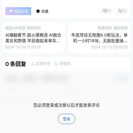
0
0
海报分享
收藏
精品VIP项目
网创项目
免费项目
网创项目
AI赚翻春节 超火爆赛道 AI融合
年底项目无限撸6.0新玩法，单
美女和野兽 年前做起来单车变
机一小时18块，无脑批量操作
摩托 每日轻松十分钟 月赚米
日入2000+
2024-12-10 11:00:21
2024-12-10 12:00:23
1W+ 抓紧冲！可做视频 可卖素
材 可带徒 小白 失业 宝妈 副业
都可冲
0 条回复
文章作者
管理员
A
M
欢迎您，新朋友，感谢参与互动！
确认修改
您必须登录或注册以后才能发表评论
登录