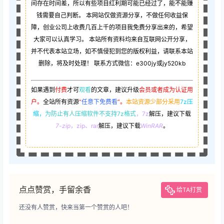
间存在时间差，所以有些项目红利期可能已经过了，能不能赚
钱需要自己判断。 本网站仅做资源分享，不做任何收益保
障，创业公司上收费几百上千的项目我免费分享出来的，希望
大家可以认真学习。 本站所有资料均来自互联网公开分享，
并不代表本站立场，如不慎侵犯到您的版权利益，请联系本站
删除，将及时处理！ 联系方式微信：e300jy或jy520kb
如果遇到
付费
才可
观看
的文章，建议升级
会员或者成为认证用
户。
全站所有资源
“
任意下免费看
”。
本站资源少部分采用
7z压
缩，
为防止有人压缩软件不支持7z格式
，7z
解压，建议下载
7-zip
，zip、rar
解压，建议下载
WinRAR
。
点点赞赏，手留余香
给TA打赏
还没有人赞赏，快来当第一个赞赏的人吧！