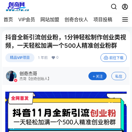
首页
VIP会员
网站加盟
创奇合伙人
项目投稿
抖音全新引流创业粉，1分钟轻松制作创业类视
频，一天轻松加满一个500人精准创业粉群
0
精品VIP项目
1 年前
前往下载
创奇杰哥
关注
私信
杰哥【创奇创始人】