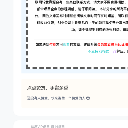
联网转载资源会有一些其他联系方式，请大家不要盲目相信，
都含项目全套的教程讲解，请仔细阅读。 本站分享的所有
台。 因为文章发布时间和您阅读文章时间存在时间差，所以
何收益保障，创业公司上收费几百上千的项目我免费分享出
场，如不慎侵犯到您的版权利益，请联系本
如果遇到
付费
才可
观看
的文章，建议升级
会员或者成为认证用
不支持7z格式
，7z
解压，
点点赞赏，手留余香
还没有人赞赏，快来当第一个赞赏的人吧！
精品VIP项目
网创项目