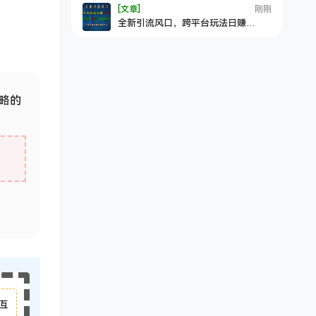
[文章]
刚刚
全新引流风口，跨平台玩法日赚
3000+，单日狂揽200+精准创业粉，
一个被严重忽略的视频平台
忽略的
互