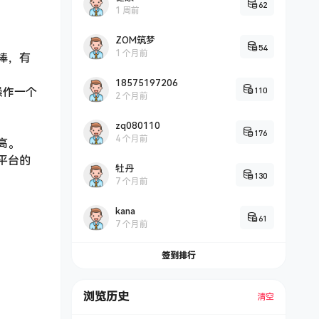
62
1 周前
ZOM筑梦
54
1 个月前
棒，有
18575197206
110
操作一个
2 个月前
zq080110
176
4 个月前
高。
平台的
牡丹
130
7 个月前
kana
61
7 个月前
签到排行
浏览历史
清空