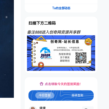
频，不是扣子工作流。5分钟一条口播IP爆款视
频，轻松起号，日入1000+
Ta的全部动态
扫描下方二维码
备注888进入创奇网资源共享群
点击领取今天的签到奖励！
今日签到
连续签到
健康