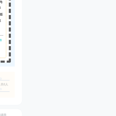
内
平
任
立
件
共0人
创项目