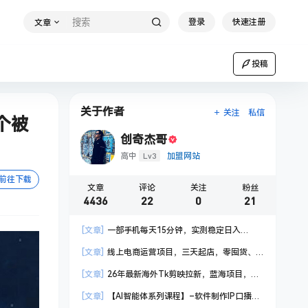
登录
快速注册
文章
投稿
关于作者
关注
私信
个被
创奇杰哥
Lv3
高中
加盟网站
前往下载
文章
评论
关注
粉丝
4436
22
0
21
[文章]
一部手机每天15分钟，实测稳定日入
1000+，比打工收入还高
[文章]
线上电商运营项目，三天起店，零囤货、
轻资产、易复制、时间灵活、品类灵活，建立长期
[文章]
26年最新海外Tk剪映拉新，蓝海项目，会
作战规划
手机剪辑就可以做，月入20000＋
[文章]
【AI智能体系列课程】–软件制作IP口播视