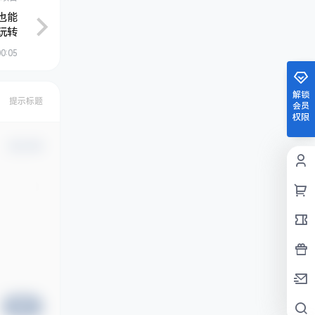
也能
玩转
0:05
解锁
提示标题
会员
权限
确认修改
提交