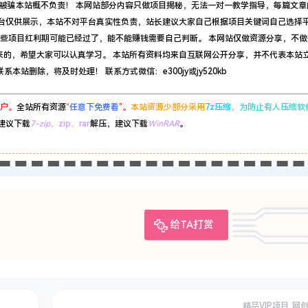
被骗本站概不负责！ 本网站部分内容只做项目揭秘，无法一对一教学指导，每篇文章
平台仅供展示，本站不对平台真实性负责，站长建议大家自己根据项目关键词自己选择
有些项目红利期可能已经过了，能不能赚钱需要自己判断。 本网站仅做资源分享，不做
来的，希望大家可以认真学习。 本站所有资料均来自互联网公开分享，并不代表本站
站删除，将及时处理！ 联系方式微信：e300jy或jy520kb
户。
全站所有资源
“
任意下免费看
”。
本站资源少部分采用
7z压缩，
为防止有人压缩软
建议下载
7-zip
，zip、rar
解压，建议下载
WinRAR
。
给TA打赏
精品VIP项目
网