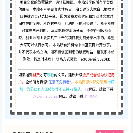
项目全套的教程讲解，请仔细阅读。 本站分享的所有平台仅
供展示，本站不对平台真实性负责，站长建议大家自己根据项
目关键词自己选择平台。 因为文章发布时间和您阅读文章时
间存在时间差，所以有些项目红利期可能已经过了，能不能赚
钱需要自己判断。 本网站仅做资源分享，不做任何收益保
障，创业公司上收费几百上千的项目我免费分享出来的，希望
大家可以认真学习。 本站所有资料均来自互联网公开分享，
并不代表本站立场，如不慎侵犯到您的版权利益，请联系本站
删除，将及时处理！ 联系方式微信：e300jy或jy520kb
如果遇到
付费
才可
观看
的文章，建议升级
会员或者成为认证用
户。
全站所有资源
“
任意下免费看
”。
本站资源少部分采用
7z压
缩，
为防止有人压缩软件不支持7z格式
，7z
解压，建议下载
7-zip
，zip、rar
解压，建议下载
WinRAR
。