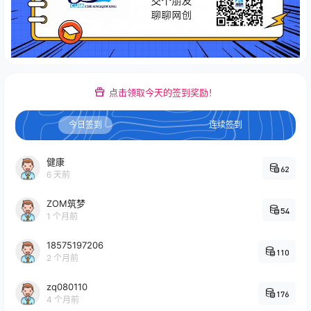
点击领取今天的签到奖励！
今日签到
连续签到
健康
62
6 天前
ZOM筑梦
54
1 个月前
18575197206
110
2 个月前
zq080110
176
4 个月前