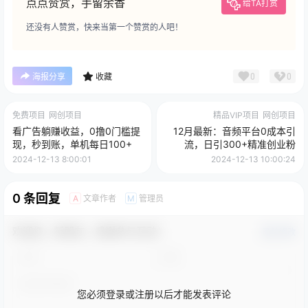
点点赞赏，手留余香
给TA打赏
还没有人赞赏，快来当第一个赞赏的人吧！
0
0
海报分享
收藏
免费项目
网创项目
精品VIP项目
网创项目
看广告躺赚收益，0撸0门槛提
12月最新：音频平台0成本引
现，秒到账，单机每日100+
流，日引300+精准创业粉
2024-12-13 8:00:01
2024-12-13 10:00:24
0 条回复
文章作者
管理员
A
M
欢迎您，新朋友，感谢参与互动！
确认修改
您必须登录或注册以后才能发表评论