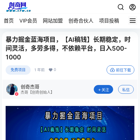
首页
VIP会员
网站加盟
创奇合伙人
项目投稿
暴力掘金蓝海项目，【AI稿钱】长期稳定，时
间灵活，多劳多得，不依赖平台，日入500-
1000
0
免费项目
1 年前
前往下载
创奇杰哥
关注
私信
杰哥【创奇创始人】