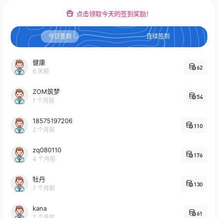
点击领取今天的签到奖励！
今日签到
连续签到
健康
62
6 天前
ZOM筑梦
54
1 个月前
18575197206
110
2 个月前
zq080110
176
4 个月前
牡丹
130
7 个月前
kana
61
7 个月前