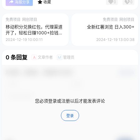
0
0
海报分享
收藏
免费项目
网创项目
免费项目
网创项目
移动积分兑换红包，代理渠道
全新红薯浏览 日入300+
开了，轻松日赚1000+捡钱项
目！
2024-12-19 10:00:11
2024-12-19 13:00:38
0 条回复
文章作者
管理员
A
M
欢迎您，新朋友，感谢参与互动！
确认修改
您必须登录或注册以后才能发表评论
登录