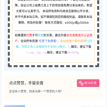
障，创业公司上收费几百上千的项目我免费分享出来的，希望
大家可以认真学习。 本站所有资料均来自互联网公开分享，
并不代表本站立场，如不慎侵犯到您的版权利益，请联系本站
删除，将及时处理！ 联系方式微信：e300jy或jy520kb
如果遇到
付费
才可
观看
的文章，建议升级
会员或者成为认证用
户。
全站所有资源
“
任意下免费看
”。
本站资源少部分采用
7z压
缩，
为防止有人压缩软件不支持7z格式
，7z
解压，建议下载
7-zip
，zip、rar
解压，建议下载
WinRAR
。
点点赞赏，手留余香
给TA打赏
还没有人赞赏，快来当第一个赞赏的人吧！