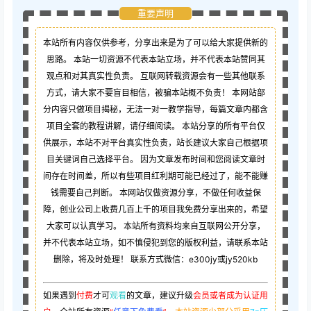
重要声明
本站所有内容仅供参考，分享出来是为了可以给大家提供新的
思路。 本站一切资源不代表本站立场，并不代表本站赞同其
观点和对其真实性负责。 互联网转载资源会有一些其他联系
方式，请大家不要盲目相信，被骗本站概不负责！ 本网站部
分内容只做项目揭秘，无法一对一教学指导，每篇文章内都含
项目全套的教程讲解，请仔细阅读。 本站分享的所有平台仅
供展示，本站不对平台真实性负责，站长建议大家自己根据项
目关键词自己选择平台。 因为文章发布时间和您阅读文章时
间存在时间差，所以有些项目红利期可能已经过了，能不能赚
钱需要自己判断。 本网站仅做资源分享，不做任何收益保
障，创业公司上收费几百上千的项目我免费分享出来的，希望
大家可以认真学习。 本站所有资料均来自互联网公开分享，
并不代表本站立场，如不慎侵犯到您的版权利益，请联系本站
删除，将及时处理！ 联系方式微信：e300jy或jy520kb
如果遇到
付费
才可
观看
的文章，建议升级
会员或者成为认证用