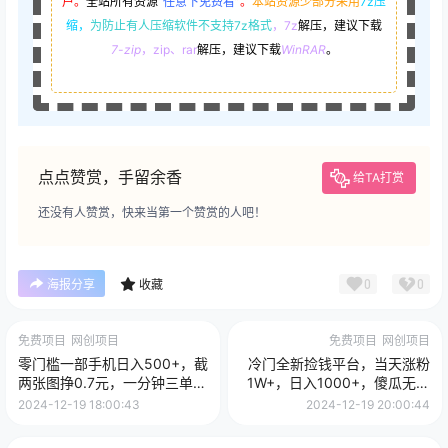
户。
全站所有资源
“
任意下免费看
”。
本站资源少部分采用
7z压
缩，
为防止有人压缩软件不支持7z格式
，7z
解压，建议下载
7-zip
，zip、rar
解压，建议下载
WinRAR
。
点点赞赏，手留余香
给TA打赏
还没有人赞赏，快来当第一个赞赏的人吧！
0
0
海报分享
收藏
免费项目
网创项目
免费项目
网创项目
零门槛一部手机日入500+，截
冷门全新捡钱平台，当天涨粉
两张图挣0.7元，一分钟三单，
1W+，日入1000+，傻瓜无脑
接单无上限
操作
2024-12-19 18:00:43
2024-12-19 20:00:44