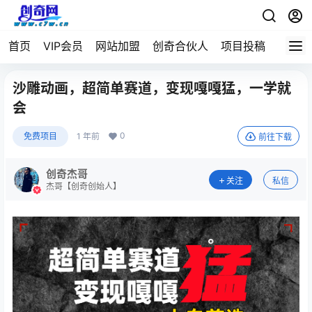
首页
VIP会员
网站加盟
创奇合伙人
项目投稿
沙雕动画，超简单赛道，变现嘎嘎猛，一学就
会
0
免费项目
1 年前
前往下载
创奇杰哥
关注
私信
杰哥【创奇创始人】