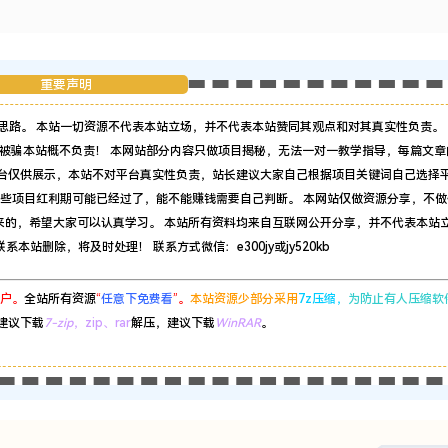
重要声明
思路。 本站一切资源不代表本站立场，并不代表本站赞同其观点和对其真实性负责。 
被骗本站概不负责！ 本网站部分内容只做项目揭秘，无法一对一教学指导，每篇文章
平台仅供展示，本站不对平台真实性负责，站长建议大家自己根据项目关键词自己选择
有些项目红利期可能已经过了，能不能赚钱需要自己判断。 本网站仅做资源分享，不做
来的，希望大家可以认真学习。 本站所有资料均来自互联网公开分享，并不代表本站
站删除，将及时处理！ 联系方式微信：e300jy或jy520kb
户。
全站所有资源
“
任意下免费看
”。
本站资源少部分采用
7z压缩，
为防止有人压缩软
建议下载
7-zip
，zip、rar
解压，建议下载
WinRAR
。