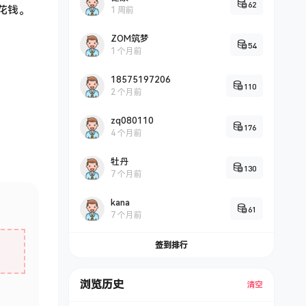
62
花钱。
1 周前
ZOM筑梦
54
1 个月前
18575197206
110
2 个月前
zq080110
176
4 个月前
牡丹
130
7 个月前
kana
61
7 个月前
签到排行
浏览历史
清空