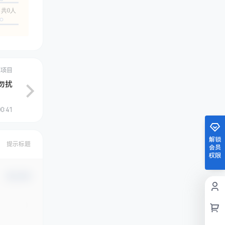
共0人
创项目
勿扰
0:41
解锁
提示标题
会员
权限
确认修改