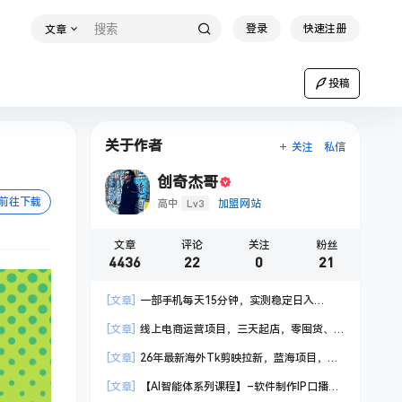
登录
快速注册
文章
投稿
关于作者
关注
私信
创奇杰哥
前往下载
Lv3
高中
加盟网站
文章
评论
关注
粉丝
4436
22
0
21
[文章]
一部手机每天15分钟，实测稳定日入
1000+，比打工收入还高
[文章]
线上电商运营项目，三天起店，零囤货、
轻资产、易复制、时间灵活、品类灵活，建立长期
[文章]
26年最新海外Tk剪映拉新，蓝海项目，会
作战规划
手机剪辑就可以做，月入20000＋
[文章]
【AI智能体系列课程】–软件制作IP口播视