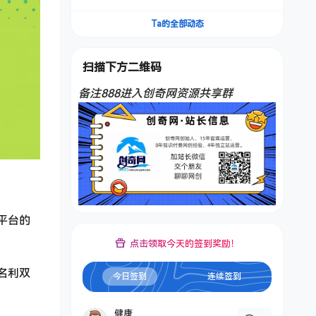
频，不是扣子工作流。5分钟一条口播IP爆款视
频，轻松起号，日入1000+
Ta的全部动态
扫描下方二维码
备注888进入创奇网资源共享群
平台的
点击领取今天的签到奖励！
名利双
今日签到
连续签到
健康