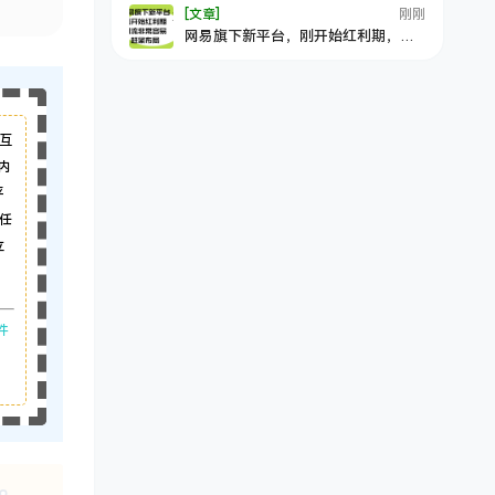
[文章]
刚刚
网易旗下新平台，刚开始红利期，引
流非常容易，赶紧布局
互
内
平
任
立
件