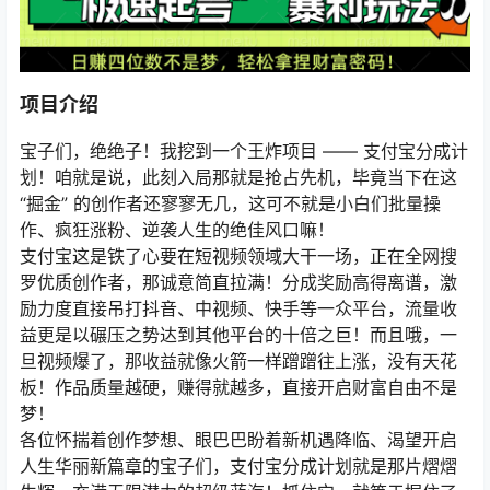
项目介绍
宝子们，绝绝子！我挖到一个王炸项目 —— 支付宝分成计
划！咱就是说，此刻入局那就是抢占先机，毕竟当下在这
“掘金” 的创作者还寥寥无几，这可不就是小白们批量操
作、疯狂涨粉、逆袭人生的绝佳风口嘛！
支付宝这是铁了心要在短视频领域大干一场，正在全网搜
罗优质创作者，那诚意简直拉满！分成奖励高得离谱，激
励力度直接吊打抖音、中视频、快手等一众平台，流量收
益更是以碾压之势达到其他平台的十倍之巨！而且哦，一
旦视频爆了，那收益就像火箭一样蹭蹭往上涨，没有天花
板！作品质量越硬，赚得就越多，直接开启财富自由不是
梦！
各位怀揣着创作梦想、眼巴巴盼着新机遇降临、渴望开启
人生华丽新篇章的宝子们，支付宝分成计划就是那片熠熠