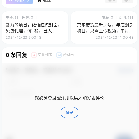
海报分享
收藏
免费项目
网创项目
免费项目
网创项目
暴力的项目，微信红包封面，
京东带货最新玩法，年底翻身
免费代理，0门槛，日入
项目，只需上传视频，单月稳
1000+
定变现1w+
2024-12-23 9:00:18
2024-12-23 11:00:48
0 条回复
文章作者
管理员
A
M
欢迎您，新朋友，感谢参与互动！
确认修改
您必须登录或注册以后才能发表评论
登录