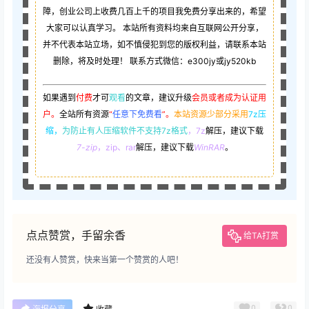
障，创业公司上收费几百上千的项目我免费分享出来的，希望
大家可以认真学习。 本站所有资料均来自互联网公开分享，
并不代表本站立场，如不慎侵犯到您的版权利益，请联系本站
删除，将及时处理！ 联系方式微信：e300jy或jy520kb
如果遇到
付费
才可
观看
的文章，建议升级
会员或者成为认证用
户。
全站所有资源
“
任意下免费看
”。
本站资源少部分采用
7z压
缩，
为防止有人压缩软件不支持7z格式
，7z
解压，建议下载
7-zip
，zip、rar
解压，建议下载
WinRAR
。
点点赞赏，手留余香
给TA打赏
还没有人赞赏，快来当第一个赞赏的人吧！
0
0