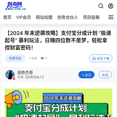
首页
VIP会员
网站加盟
创奇合伙人
项目投稿
【2024 年末逆袭攻略】支付宝分成计划 “极速
起号” 暴利玩法，日赚四位数不是梦，轻松拿
捏财富密码！
0
免费项目
1 年前
前往下载
创奇杰哥
关注
私信
杰哥【创奇创始人】