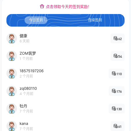
点击领取今天的签到奖励！
今日签到
连续签到
健康
62
6 天前
ZOM筑梦
54
1 个月前
18575197206
110
2 个月前
zq080110
176
4 个月前
牡丹
130
7 个月前
kana
61
7 个月前