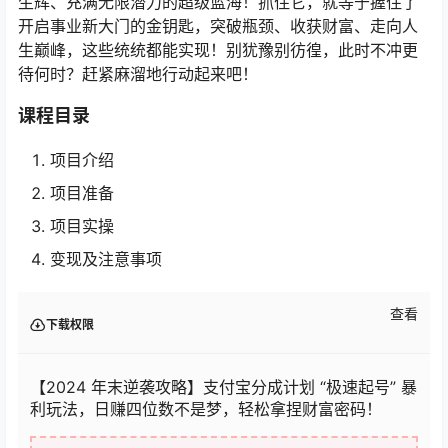
生辉、充满无限潜力的超级蓝海！抓住它，就等于握住了
开启事业新大门的金钥匙，突破瓶颈、收获财富、走向人
生巅峰，这些统统都能实现！别犹豫别彷徨，此时不冲更
待何时？赶紧麻溜地行动起来吧！
课程目录
项目介绍
项目准备
项目实操
变现及注意事项
查看
下载权限
【2024 年末逆袭攻略】支付宝分成计划 “极速起号” 暴
利玩法，日赚四位数不是梦，轻松拿捏财富密码！