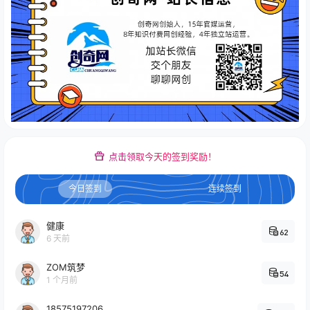
点击领取今天的签到奖励！
今日签到
连续签到
健康
62
6 天前
ZOM筑梦
54
1 个月前
18575197206