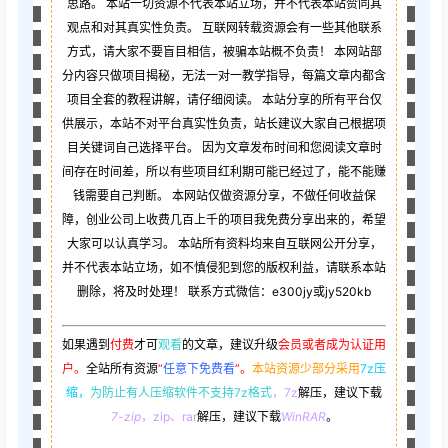
思路。 本站一切资源不代表本站立场，并不代表本站赞同其
观点和对其真实性负责。 互联网转载资源会有一些其他联系
方式，请大家不要盲目相信，被骗本站概不负责！ 本网站部
分内容只做项目揭秘，无法一对一教学指导，每篇文章内都含
项目全套的教程讲解，请仔细阅读。 本站分享的所有平台仅
供展示，本站不对平台真实性负责，站长建议大家自己根据项
目关键词自己选择平台。 因为文章发布时间和您阅读文章时
间存在时间差，所以有些项目红利期可能已经过了，能不能赚
钱需要自己判断。 本网站仅做资源分享，不做任何收益保
障，创业公司上收费几百上千的项目我免费分享出来的，希望
大家可以认真学习。 本站所有资料均来自互联网公开分享，
并不代表本站立场，如不慎侵犯到您的版权利益，请联系本站
删除，将及时处理！ 联系方式微信：e300jy或jy520kb
如果遇到
付费
才可
观看
的文章，建议升级
会员或者成为认证用
户。
全站所有资源
“
任意下免费看
”。
本站资源少部分采用
7z压
缩，
为防止有人压缩软件不支持7z格式
，7z
解压，建议下载
7-zip
，zip、rar
解压，建议下载
WinRAR
。