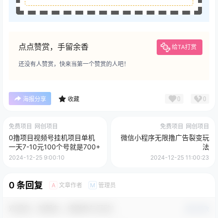
点点赞赏，手留余香
给TA打赏
还没有人赞赏，快来当第一个赞赏的人吧！
0
0
海报分享
收藏
免费项目
网创项目
免费项目
网创项目
0撸项目视频号挂机项目单机
微信小程序无限撸广告裂变玩
一天7-10元100个号就是700+
法
2024-12-25 9:00:10
2024-12-25 11:00:23
0 条回复
文章作者
管理员
A
M
欢迎您，新朋友，感谢参与互动！
确认修改