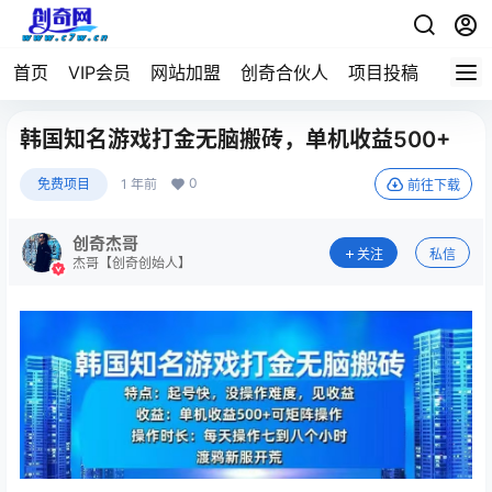
首页
VIP会员
网站加盟
创奇合伙人
项目投稿
韩国知名游戏打金无脑搬砖，单机收益500+
0
免费项目
1 年前
前往下载
创奇杰哥
关注
私信
杰哥【创奇创始人】