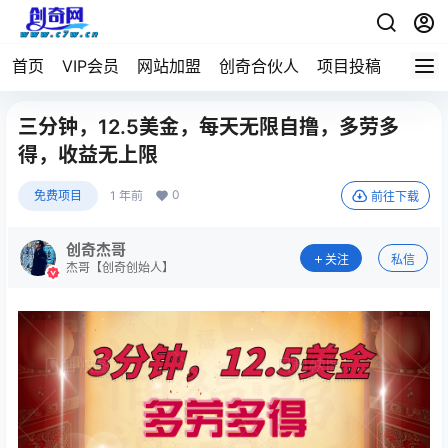
首页
VIP会员
网站加盟
创奇合伙人
项目投稿
三分钟，12.5美金，每天无限自撸，多劳多
得，收益无上限
0
免费项目
1 年前
前往下载
创奇杰哥
关注
私信
杰哥【创奇创始人】