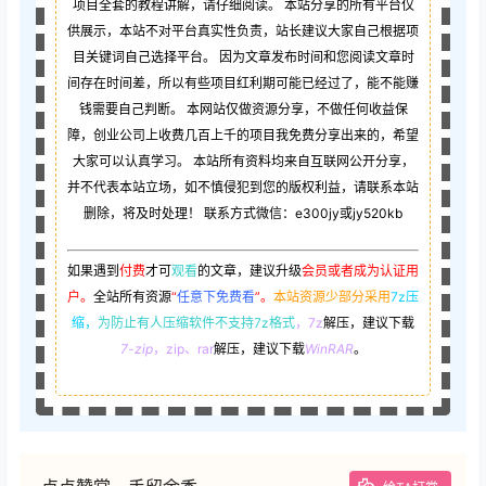
项目全套的教程讲解，请仔细阅读。 本站分享的所有平台仅
供展示，本站不对平台真实性负责，站长建议大家自己根据项
目关键词自己选择平台。 因为文章发布时间和您阅读文章时
间存在时间差，所以有些项目红利期可能已经过了，能不能赚
钱需要自己判断。 本网站仅做资源分享，不做任何收益保
障，创业公司上收费几百上千的项目我免费分享出来的，希望
大家可以认真学习。 本站所有资料均来自互联网公开分享，
并不代表本站立场，如不慎侵犯到您的版权利益，请联系本站
删除，将及时处理！ 联系方式微信：e300jy或jy520kb
如果遇到
付费
才可
观看
的文章，建议升级
会员或者成为认证用
户。
全站所有资源
“
任意下免费看
”。
本站资源少部分采用
7z压
缩，
为防止有人压缩软件不支持7z格式
，7z
解压，建议下载
7-zip
，zip、rar
解压，建议下载
WinRAR
。