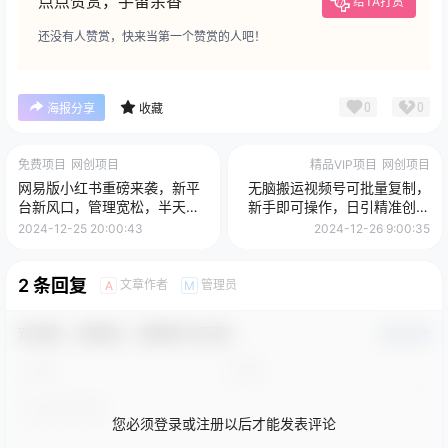
点点赞赏，手留余香
给TA打赏
还没有人赞赏，快来当第一个赞赏的人吧！
0
0
海报分享
收藏
免费项目
网创项目
精品VIP项目
网创项目
网易版小红书重磅来袭，新平
无脑搬运视频号可批量复制，
台新风口，管理宽松，半天轻
新手即可操作，日引精准创业
松涨3000粉，第一波红利等你
粉300+ 月变现2W+
2024-12-25 20:00:43
2024-12-26 9:00:35
来吃
2 条回复
文章作者
管理员
A
M
欢迎您，新朋友，感谢参与互动！
确认修改
您必须登录或注册以后才能发表评论