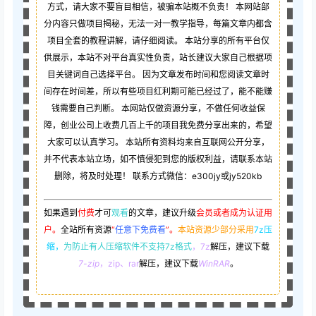
方式，请大家不要盲目相信，被骗本站概不负责！ 本网站部
分内容只做项目揭秘，无法一对一教学指导，每篇文章内都含
项目全套的教程讲解，请仔细阅读。 本站分享的所有平台仅
供展示，本站不对平台真实性负责，站长建议大家自己根据项
目关键词自己选择平台。 因为文章发布时间和您阅读文章时
间存在时间差，所以有些项目红利期可能已经过了，能不能赚
钱需要自己判断。 本网站仅做资源分享，不做任何收益保
障，创业公司上收费几百上千的项目我免费分享出来的，希望
大家可以认真学习。 本站所有资料均来自互联网公开分享，
并不代表本站立场，如不慎侵犯到您的版权利益，请联系本站
删除，将及时处理！ 联系方式微信：e300jy或jy520kb
如果遇到
付费
才可
观看
的文章，建议升级
会员或者成为认证用
户。
全站所有资源
“
任意下免费看
”。
本站资源少部分采用
7z压
缩，
为防止有人压缩软件不支持7z格式
，7z
解压，建议下载
7-zip
，zip、rar
解压，建议下载
WinRAR
。