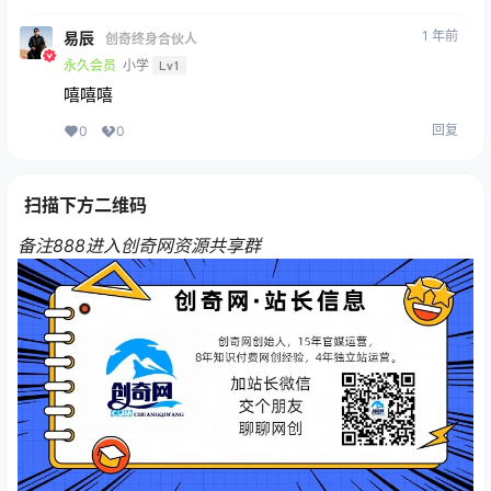
1 年前
易辰
创奇终身合伙人
永久会员
小学
Lv1
嘻嘻嘻
回复
0
0
扫描下方二维码
备注888进入创奇网资源共享群