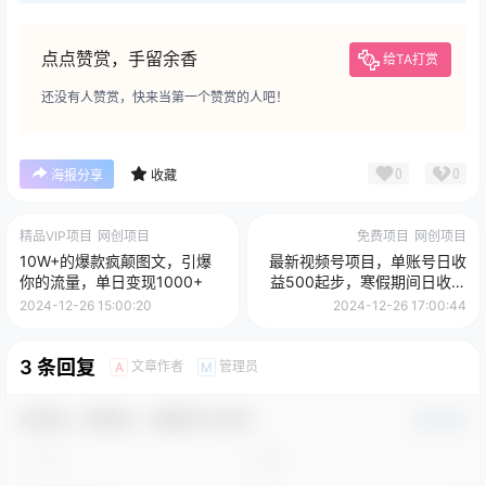
点点赞赏，手留余香
给TA打赏
还没有人赞赏，快来当第一个赞赏的人吧！
0
0
海报分享
收藏
精品VIP项目
网创项目
免费项目
网创项目
10W+的爆款疯颠图文，引爆
最新视频号项目，单账号日收
你的流量，单日变现1000+
益500起步，寒假期间日收益
2000-3000左右，
2024-12-26 15:00:20
2024-12-26 17:00:44
3 条回复
文章作者
管理员
A
M
欢迎您，新朋友，感谢参与互动！
确认修改