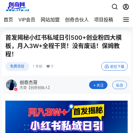
首页
VIP会员
网站加盟
创奇合伙人
项目投稿
首发揭秘小红书私域日引500+创业粉四大模
板，月入3W+全程干货！没有废话！保姆教
程！
0
免费项目
1 年前
前往下载
创奇杰哥
关注
私信
杰哥【创奇创始人】