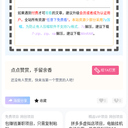
如果遇到
付费
才可
观看
的文章，建议升级
会员或者成为认证用
户。
全站所有资源
“
任意下免费看
”。
本站资源少部分采用
7z压
缩，
为防止有人压缩软件不支持7z格式
，7z
解压，建议下载
7-zip
，zip、rar
解压，建议下载
WinRAR
。
点点赞赏，手留余香
给TA打赏
还没有人赞赏，快来当第一个赞赏的人吧！
0
0
海报分享
收藏
免费项目
网创项目
精品VIP项目
网创项目
包赚钱兼职项目，只需复制粘
拼多多虚拟店项目，电脑挂机