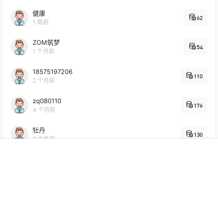
健康
62
1 周前
ZOM筑梦
54
1 个月前
18575197206
110
2 个月前
zq080110
176
4 个月前
牡丹
130
7 个月前
首页
专题
认证
搜索
菜单
我的
kana
61
7 个月前
签到排行