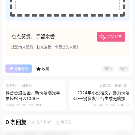
点点赞赏，手留余香
给TA打赏
还没有人赞赏，快来当第一个赞赏的人吧！
0
0
海报分享
收藏
免费项目
网创项目
免费项目
网创项目
抖音音浪掘金，新玩法曝光学
2024年小说推文，暴力玩法
员轻松日入1000+
3.0一键多发平台生成无脑操作
日入500-1000+
2024-12-29 13:00:50
2024-12-29 15:00:55
0 条回复
文章作者
管理员
A
M