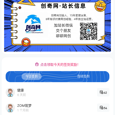
点击领取今天的签到奖励！
今日签到
连续签到
健康
62
6 天前
ZOM筑梦
54
1 个月前