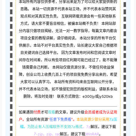
本站所有内容仅供参考，分享出来是为了可以给大家提供新的
思路。 本站一切资源不代表本站立场，并不代表本站赞同其
观点和对其真实性负责。 互联网转载资源会有一些其他联系
方式，请大家不要盲目相信，被骗本站概不负责！ 本网站部
分内容只做项目揭秘，无法一对一教学指导，每篇文章内都含
项目全套的教程讲解，请仔细阅读。 本站分享的所有平台仅
供展示，本站不对平台真实性负责，站长建议大家自己根据项
目关键词自己选择平台。 因为文章发布时间和您阅读文章时
间存在时间差，所以有些项目红利期可能已经过了，能不能赚
钱需要自己判断。 本网站仅做资源分享，不做任何收益保
障，创业公司上收费几百上千的项目我免费分享出来的，希望
大家可以认真学习。 本站所有资料均来自互联网公开分享，
并不代表本站立场，如不慎侵犯到您的版权利益，请联系本站
删除，将及时处理！ 联系方式微信：e300jy或jy520kb
如果遇到
付费
才可
观看
的文章，建议升级
会员或者成为认证用
户。
全站所有资源
“
任意下免费看
”。
本站资源少部分采用
7z压
缩，
为防止有人压缩软件不支持7z格式
，7z
解压，建议下载
7-zip
，zip、rar
解压，建议下载
WinRAR
。