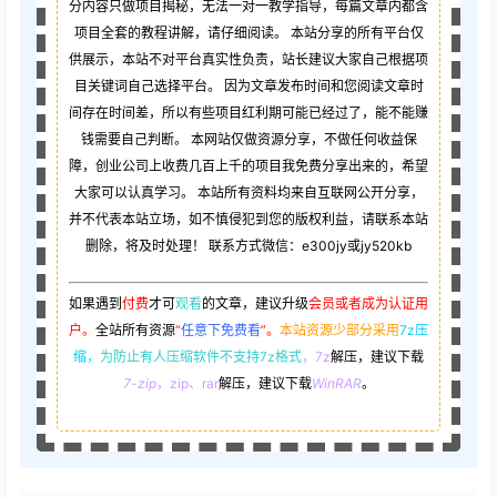
分内容只做项目揭秘，无法一对一教学指导，每篇文章内都含
项目全套的教程讲解，请仔细阅读。 本站分享的所有平台仅
供展示，本站不对平台真实性负责，站长建议大家自己根据项
目关键词自己选择平台。 因为文章发布时间和您阅读文章时
间存在时间差，所以有些项目红利期可能已经过了，能不能赚
钱需要自己判断。 本网站仅做资源分享，不做任何收益保
障，创业公司上收费几百上千的项目我免费分享出来的，希望
大家可以认真学习。 本站所有资料均来自互联网公开分享，
并不代表本站立场，如不慎侵犯到您的版权利益，请联系本站
删除，将及时处理！ 联系方式微信：e300jy或jy520kb
如果遇到
付费
才可
观看
的文章，建议升级
会员或者成为认证用
户。
全站所有资源
“
任意下免费看
”。
本站资源少部分采用
7z压
缩，
为防止有人压缩软件不支持7z格式
，7z
解压，建议下载
7-zip
，zip、rar
解压，建议下载
WinRAR
。