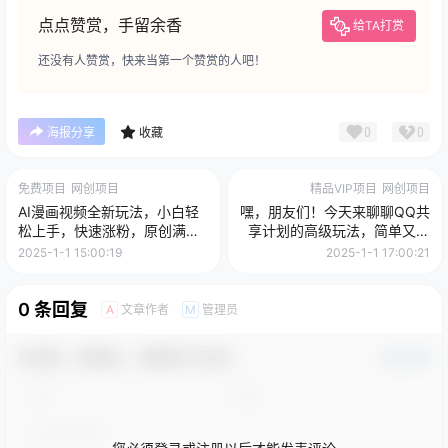
点点赞赏，手留余香
给TA打赏
还没有人赞赏，快来当第一个赞赏的人吧！
0
0
海报分享
收藏
免费项目
网创项目
精品VIP项目
网创项目
AI漫画视频全新玩法，小白轻
嘿，朋友们！今天来聊聊QQ共
松上手，快速涨粉，原创满
享计划的高级玩法，简单又高
满，收益多多
效，能让你的账号日入500+。
2025-1-1 15:00:19
2025-1-1 17:00:21
🚀
0 条回复
文章作者
管理员
A
M
欢迎您，新朋友，感谢参与互动！
确认修改