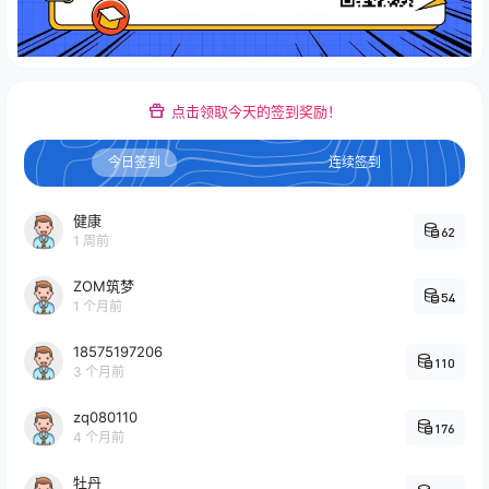
点击领取今天的签到奖励！
今日签到
连续签到
健康
62
1 周前
ZOM筑梦
54
1 个月前
18575197206
110
3 个月前
zq080110
176
4 个月前
牡丹