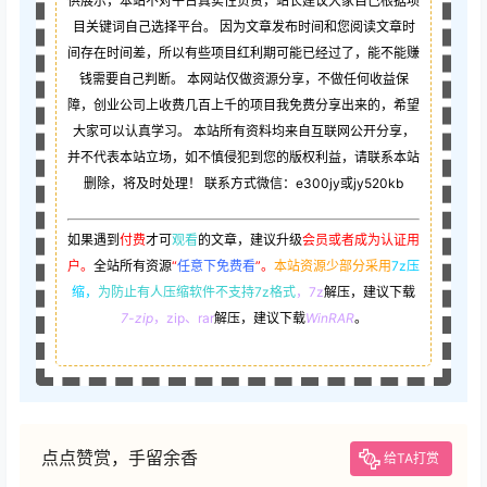
供展示，本站不对平台真实性负责，站长建议大家自己根据项
目关键词自己选择平台。 因为文章发布时间和您阅读文章时
间存在时间差，所以有些项目红利期可能已经过了，能不能赚
钱需要自己判断。 本网站仅做资源分享，不做任何收益保
障，创业公司上收费几百上千的项目我免费分享出来的，希望
大家可以认真学习。 本站所有资料均来自互联网公开分享，
并不代表本站立场，如不慎侵犯到您的版权利益，请联系本站
删除，将及时处理！ 联系方式微信：e300jy或jy520kb
如果遇到
付费
才可
观看
的文章，建议升级
会员或者成为认证用
户。
全站所有资源
“
任意下免费看
”。
本站资源少部分采用
7z压
缩，
为防止有人压缩软件不支持7z格式
，7z
解压，建议下载
7-zip
，zip、rar
解压，建议下载
WinRAR
。
点点赞赏，手留余香
给TA打赏