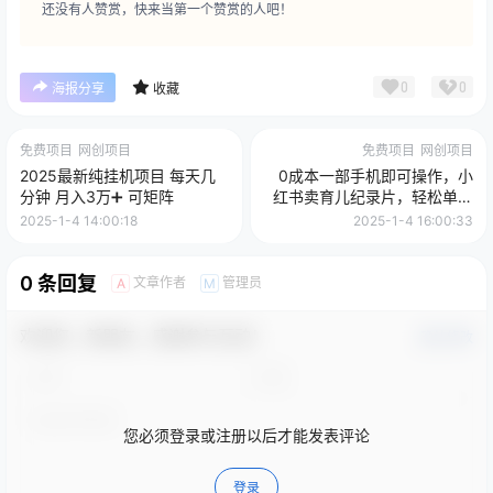
还没有人赞赏，快来当第一个赞赏的人吧！
0
0
海报分享
收藏
免费项目
网创项目
免费项目
网创项目
2025最新纯挂机项目 每天几
0成本一部手机即可操作，小
分钟 月入3万➕ 可矩阵
红书卖育儿纪录片，轻松单日
变现500+
2025-1-4 14:00:18
2025-1-4 16:00:33
0 条回复
文章作者
管理员
A
M
欢迎您，新朋友，感谢参与互动！
确认修改
您必须登录或注册以后才能发表评论
登录