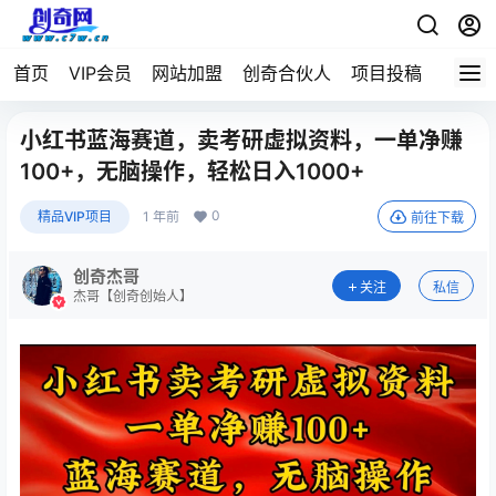
首页
VIP会员
网站加盟
创奇合伙人
项目投稿
小红书蓝海赛道，卖考研虚拟资料，一单净赚
100+，无脑操作，轻松日入1000+
0
精品VIP项目
1 年前
前往下载
创奇杰哥
关注
私信
杰哥【创奇创始人】