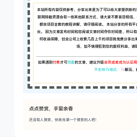
本站所有内容仅供参考，分享出来是为了可以给大家提供新的
联网转载资源会有一些其他联系方式，请大家不要盲目相信，
都含项目全套的教程讲解，请仔细阅读。 本站分享的所有
台。 因为文章发布时间和您阅读文章时间存在时间差，所以
何收益保障，创业公司上收费几百上千的项目我免费分享出
场，如不慎侵犯到您的版权利益，请联系本
如果遇到
付费
才可
观看
的文章，建议升级
会员或者成为认证用
不支持7z格式
，7z
解压，
点点赞赏，手留余香
还没有人赞赏，快来当第一个赞赏的人吧！