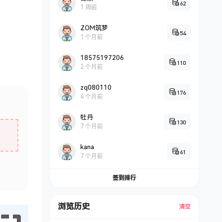
62
1 周前
ZOM筑梦
54
1 个月前
18575197206
110
2 个月前
zq080110
176
4 个月前
牡丹
130
7 个月前
kana
61
7 个月前
签到排行
浏览历史
清空