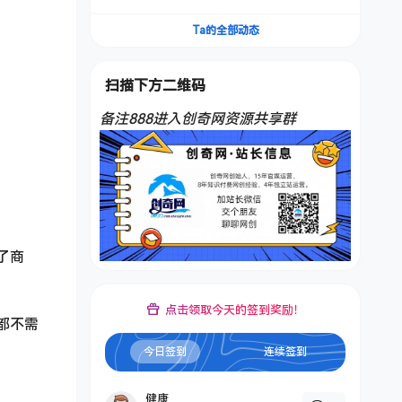
频，不是扣子工作流。5分钟一条口播IP爆款视
频，轻松起号，日入1000+
Ta的全部动态
扫描下方二维码
备注888进入创奇网资源共享群
了商
点击领取今天的签到奖励！
都不需
今日签到
连续签到
健康