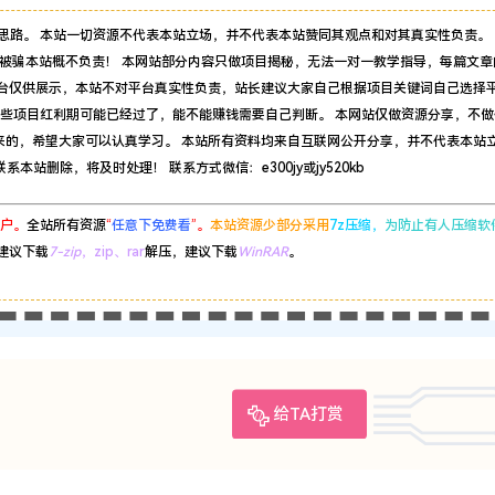
思路。 本站一切资源不代表本站立场，并不代表本站赞同其观点和对其真实性负责。 
被骗本站概不负责！ 本网站部分内容只做项目揭秘，无法一对一教学指导，每篇文章
平台仅供展示，本站不对平台真实性负责，站长建议大家自己根据项目关键词自己选择
有些项目红利期可能已经过了，能不能赚钱需要自己判断。 本网站仅做资源分享，不做
来的，希望大家可以认真学习。 本站所有资料均来自互联网公开分享，并不代表本站
站删除，将及时处理！ 联系方式微信：e300jy或jy520kb
户。
全站所有资源
“
任意下免费看
”。
本站资源少部分采用
7z压缩，
为防止有人压缩软
建议下载
7-zip
，zip、rar
解压，建议下载
WinRAR
。
给TA打赏