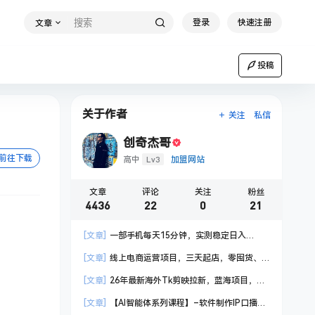
登录
快速注册
文章
投稿
关于作者
关注
私信
创奇杰哥
前往下载
Lv3
高中
加盟网站
文章
评论
关注
粉丝
4436
22
0
21
[文章]
一部手机每天15分钟，实测稳定日入
1000+，比打工收入还高
[文章]
线上电商运营项目，三天起店，零囤货、
轻资产、易复制、时间灵活、品类灵活，建立长期
[文章]
26年最新海外Tk剪映拉新，蓝海项目，会
作战规划
手机剪辑就可以做，月入20000＋
[文章]
【AI智能体系列课程】–软件制作IP口播视