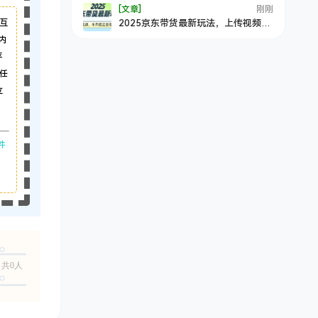
[文章]
刚刚
互
2025京东带货最新玩法，上传视频，
单月稳定变现999+
内
平
任
立
件
共0人