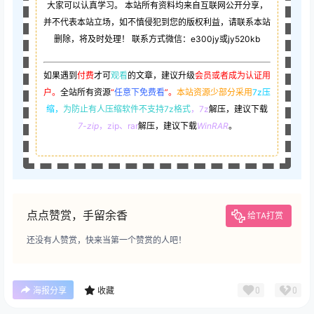
大家可以认真学习。 本站所有资料均来自互联网公开分享，
并不代表本站立场，如不慎侵犯到您的版权利益，请联系本站
删除，将及时处理！ 联系方式微信：e300jy或jy520kb
如果遇到
付费
才可
观看
的文章，建议升级
会员或者成为认证用
户。
全站所有资源
“
任意下免费看
”。
本站资源少部分采用
7z压
缩，
为防止有人压缩软件不支持7z格式
，7z
解压，建议下载
7-zip
，zip、rar
解压，建议下载
WinRAR
。
点点赞赏，手留余香
给TA打赏
还没有人赞赏，快来当第一个赞赏的人吧！
0
0
海报分享
收藏