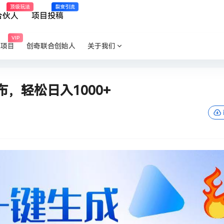
顶级玩法
裂变引流
合伙人
项目投稿
VIP
P项目
创奇联合创始人
关于我们
，轻松日入1000+