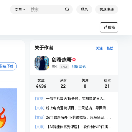
登录
快速注册
文章
投稿
关于作者
关注
私信
创奇杰哥
前往下载
Lv3
高中
加盟网站
文章
评论
关注
粉丝
4436
22
0
21
[文章]
一部手机每天15分钟，实测稳定日入
1000+，比打工收入还高
[文章]
线上电商运营项目，三天起店，零囤货、
轻资产、易复制、时间灵活、品类灵活，建立长期
[文章]
26年最新海外Tk剪映拉新，蓝海项目，会
作战规划
手机剪辑就可以做，月入20000＋
[文章]
【AI智能体系列课程】–软件制作IP口播视