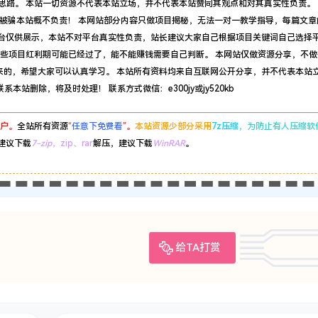
思路。 本站一切资源不代表本站立场，并不代表本站赞同其观点和对其真实性负责。 
被骗本站概不负责！ 本网站部分内容只做项目揭秘，无法一对一教学指导，每篇文章
平台仅供展示，本站不对平台真实性负责，站长建议大家自己根据项目关键词自己选择
有些项目红利期可能已经过了，能不能赚钱需要自己判断。 本网站仅做资源分享，不做
来的，希望大家可以认真学习。 本站所有资料均来自互联网公开分享，并不代表本站
站删除，将及时处理！ 联系方式微信：e300jy或jy520kb
户。
全站所有资源
“
任意下免费看
”。
本站资源少部分采用
7z压缩，
为防止有人压缩软
建议下载
7-zip
，zip、rar
解压，建议下载
WinRAR
。
给TA打赏