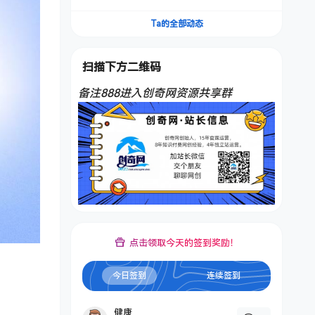
频，不是扣子工作流。5分钟一条口播IP爆款视
频，轻松起号，日入1000+
Ta的全部动态
扫描下方二维码
备注888进入创奇网资源共享群
点击领取今天的签到奖励！
今日签到
连续签到
健康