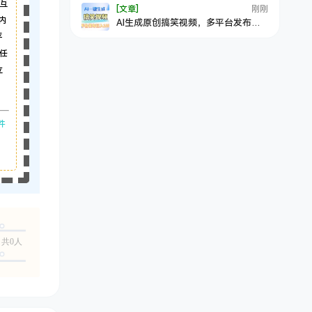
互
[文章]
刚刚
内
AI生成原创搞笑视频，多平台发布，
轻松日入1000+
平
任
立
件
共0人