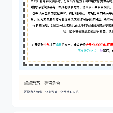
本站所有内容仅供参考，分享出来是为了可以给大家提供新的
联网转载资源会有一些其他联系方式，请大家不要盲目相信，
都含项目全套的教程讲解，请仔细阅读。 本站分享的所有
台。 因为文章发布时间和您阅读文章时间存在时间差，所以
何收益保障，创业公司上收费几百上千的项目我免费分享出
场，如不慎侵犯到您的版权利益，请联系本
如果遇到
付费
才可
观看
的文章，建议升级
会员或者成为认证用
不支持7z格式
，7z
解压，
点点赞赏，手留余香
还没有人赞赏，快来当第一个赞赏的人吧！