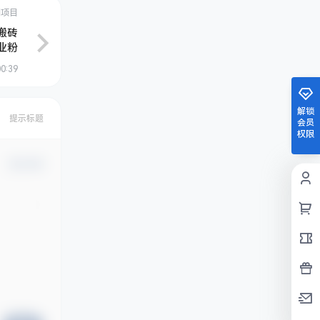
创项目
搬砖
业粉
00:39
解锁
提示标题
会员
权限
确认修改