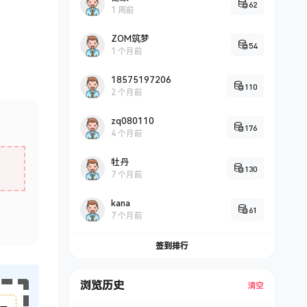
62
1 周前
ZOM筑梦
54
1 个月前
18575197206
110
2 个月前
zq080110
176
4 个月前
牡丹
130
7 个月前
kana
61
7 个月前
签到排行
浏览历史
清空