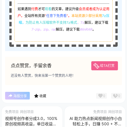
如果遇到
付费
才可
观看
的文章，建议升级
会员或者成为认证用
户。
全站所有资源
“
任意下免费看
”。
本站资源少部分采用
7z压
缩，
为防止有人压缩软件不支持7z格式
，7z
解压，建议下载
7-zip
，zip、rar
解压，建议下载
WinRAR
。
点点赞赏，手留余香
给TA打赏
还没有人赞赏，快来当第一个赞赏的人吧！
0
0
海报分享
收藏
免费项目
网创项目
免费项目
网创项目
视频号创作者分成3.0，100%
AI 助力热点新闻视频创作小白
原创视频高收益，单日收益
轻松上手，日赚 500 + 不是