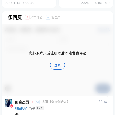
900+
梦！
2025-1-14 14:00:40
2025-1-14 16:00:08
1 条回复
文章作者
管理员
A
M
欢迎您，新朋友，感谢参与互动！
确认修改
您必须登录或注册以后才能发表评论
登录
提交
1 年前
创奇杰哥
A
M
杰哥【创奇创始人】
加盟网站
高中
Lv3