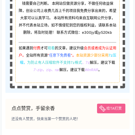
钱需要自己判断。 本网站仅做资源分享，不做任何收益保
障，创业公司上收费几百上千的项目我免费分享出来的，希望
大家可以认真学习。 本站所有资料均来自互联网公开分享，
并不代表本站立场，如不慎侵犯到您的版权利益，请联系本站
删除，将及时处理！ 联系方式微信：e300jy或jy520kb
如果遇到
付费
才可
观看
的文章，建议升级
会员或者成为认证用
户。
全站所有资源
“
任意下免费看
”。
本站资源少部分采用
7z压
缩，
为防止有人压缩软件不支持7z格式
，7z
解压，建议下载
7-zip
，zip、rar
解压，建议下载
WinRAR
。
点点赞赏，手留余香
给TA打赏
还没有人赞赏，快来当第一个赞赏的人吧！