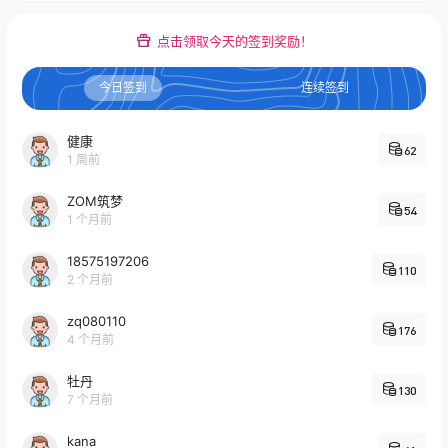
点击领取今天的签到奖励！
今日签到
连续签到
健康
62
1 周前
ZOM筑梦
54
1 个月前
18575197206
110
2 个月前
zq080110
176
4 个月前
牡丹
130
7 个月前
kana