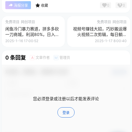
0
0
海报分享
收藏
免费项目
网创项目
免费项目
网创项目
闲鱼冷门暴力赛道，拼多多砍
视频号赚钱大招，巧妙搬运爆
一刀商城，利润80%，日入
火视频二次剪辑，每日躺赚
1000+
1000 +
2025-1-16 17:00:52
2025-1-17 8:00:40
0 条回复
文章作者
管理员
A
M
欢迎您，新朋友，感谢参与互动！
确认修改
您必须登录或注册以后才能发表评论
登录